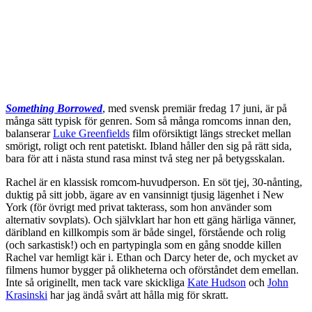
Something Borrowed
, med svensk premiär fredag 17 juni, är på
många sätt typisk för genren. Som så många romcoms innan den,
balanserar
Luke Greenfields
film oförsiktigt längs strecket mellan
smörigt, roligt och rent patetiskt. Ibland håller den sig på rätt sida,
bara för att i nästa stund rasa minst två steg ner på betygsskalan.
Rachel är en klassisk romcom-huvudperson. En söt tjej, 30-nånting,
duktig på sitt jobb, ägare av en vansinnigt tjusig lägenhet i New
York (för övrigt med privat takterass, som hon använder som
alternativ sovplats). Och självklart har hon ett gäng härliga vänner,
däribland en killkompis som är både singel, förstående och rolig
(och sarkastisk!) och en partypingla som en gång snodde killen
Rachel var hemligt kär i. Ethan och Darcy heter de, och mycket av
filmens humor bygger på olikheterna och oförståndet dem emellan.
Inte så originellt, men tack vare skickliga
Kate Hudson
och
John
Krasinski
har jag ändå svårt att hålla mig för skratt.