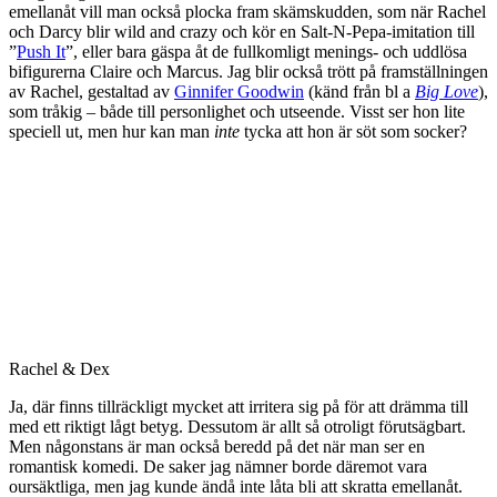
emellanåt vill man också plocka fram skämskudden, som när Rachel
och Darcy blir wild and crazy och kör en Salt-N-Pepa-imitation till
”
Push It
”, eller bara gäspa åt de fullkomligt menings- och uddlösa
bifigurerna Claire och Marcus. Jag blir också trött på framställningen
av Rachel, gestaltad av
Ginnifer Goodwin
(känd från bl a
Big Love
),
som tråkig – både till personlighet och utseende. Visst ser hon lite
speciell ut, men hur kan man
inte
tycka att hon är söt som socker?
Rachel & Dex
Ja, där finns tillräckligt mycket att irritera sig på för att drämma till
med ett riktigt lågt betyg. Dessutom är allt så otroligt förutsägbart.
Men någonstans är man också beredd på det när man ser en
romantisk komedi. De saker jag nämner borde däremot vara
oursäktliga, men jag kunde ändå inte låta bli att skratta emellanåt.