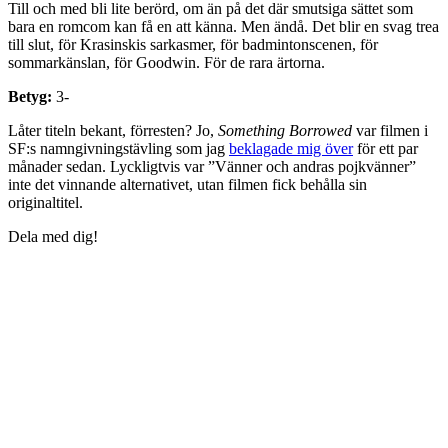
Till och med bli lite berörd, om än på det där smutsiga sättet som
bara en romcom kan få en att känna. Men ändå. Det blir en svag trea
till slut, för Krasinskis sarkasmer, för badmintonscenen, för
sommarkänslan, för Goodwin. För de rara ärtorna.
Betyg:
3-
Låter titeln bekant, förresten? Jo,
Something Borrowed
var filmen i
SF:s namngivningstävling som jag
beklagade mig över
för ett par
månader sedan. Lyckligtvis var ”Vänner och andras pojkvänner”
inte det vinnande alternativet, utan filmen fick behålla sin
originaltitel.
Dela med dig!