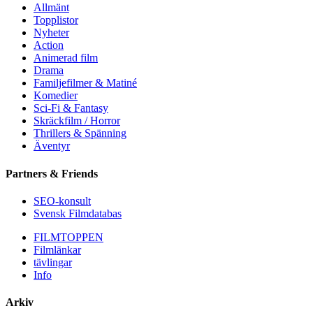
Allmänt
Topplistor
Nyheter
Action
Animerad film
Drama
Familjefilmer & Matiné
Komedier
Sci-Fi & Fantasy
Skräckfilm / Horror
Thrillers & Spänning
Äventyr
Partners & Friends
SEO-konsult
Svensk Filmdatabas
FILMTOPPEN
Filmlänkar
tävlingar
Info
Arkiv