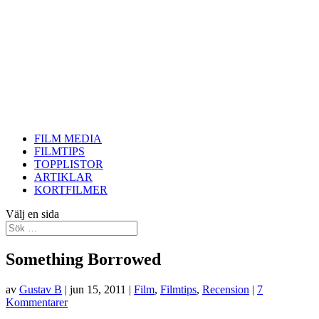
FILM MEDIA
FILMTIPS
TOPPLISTOR
ARTIKLAR
KORTFILMER
Välj en sida
Something Borrowed
av
Gustav B
|
jun 15, 2011
|
Film
,
Filmtips
,
Recension
|
7
Kommentarer