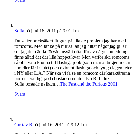
Svara
Sofia
på juni 16, 2011 på 9:01 f m
Du sätter pricksäkert fingret på alla de problem jag har med
romcoms. Med tanke på hur sällan jag hittar något jag gillar
ser jag dem ändå förvånansvärt ofta, för av någon anledning
finns alltid det där lilla hoppet kvar. Men varför ska romcoms
så ofta vara knutna till flashiga jobb (som man antingen redan
har eller får i slutet) och extremt flashiga och lyxiga lägenheter
i NY eller L.A.? När ska vi få se en romcom där karaktärerna
bor i ett vanligt jäkla bostadsområde i typ Buffalo?
Sofia postade nyligen…
The Fast and the Furious 2001
Svara
Gustav B
på juni 16, 2011 på 9:12 f m