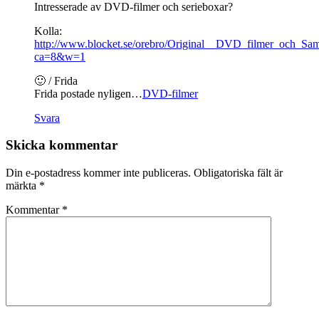
Intresserade av DVD-filmer och serieboxar?
Kolla:
http://www.blocket.se/orebro/Original__DVD_filmer_och_Sa
ca=8&w=1
🙂 / Frida
Frida postade nyligen…
DVD-filmer
Svara
Skicka kommentar
Din e-postadress kommer inte publiceras.
Obligatoriska fält är
märkta
*
Kommentar
*