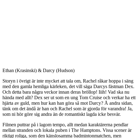
Ethan (Krasinski) & Darcy (Hudson)
Storyn i övrigt är inte mycket att tala om, Rachel råkar hoppa i säng
med den gamla hemliga kärleken, det vill säga Darcys fästman Dex.
Och detta bara några veckor innan deras bröllop! Iiih! Vad ska nu
hända med allt? Dex ser ut som en ung Tom Cruise och verkar ha ett
hjärta av guld, men hur kan han göra så mot Darcy? Å andra sidan,
tänk om det ändå är han och Rachel som är gjorda för varandra! Ja,
som ni hör göre sig andra än de romantiskt lagda icke besvär.
Filmen puttrar på i lagom tempo, allt medan karaktärerna pendlar
mellan stranden och lokala puben i The Hamptons. Vissa scener är
riktigt roliga, som den känslosamma badmintonmatchen, men