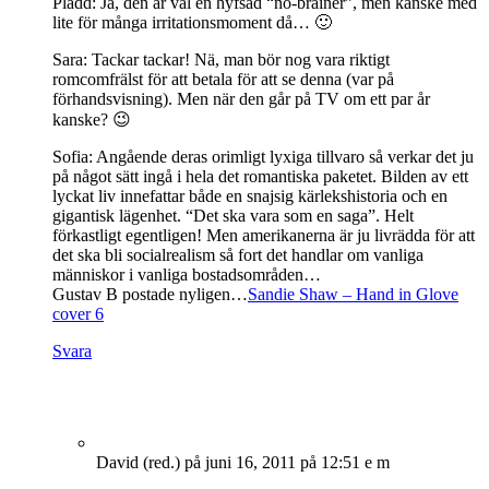
Pladd: Ja, den är väl en hyfsad “no-brainer”, men kanske med
lite för många irritationsmoment då… 🙂
Sara: Tackar tackar! Nä, man bör nog vara riktigt
romcomfrälst för att betala för att se denna (var på
förhandsvisning). Men när den går på TV om ett par år
kanske? 😉
Sofia: Angående deras orimligt lyxiga tillvaro så verkar det ju
på något sätt ingå i hela det romantiska paketet. Bilden av ett
lyckat liv innefattar både en snajsig kärlekshistoria och en
gigantisk lägenhet. “Det ska vara som en saga”. Helt
förkastligt egentligen! Men amerikanerna är ju livrädda för att
det ska bli socialrealism så fort det handlar om vanliga
människor i vanliga bostadsområden…
Gustav B postade nyligen…
Sandie Shaw – Hand in Glove
cover 6
Svara
David (red.)
på juni 16, 2011 på 12:51 e m