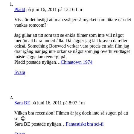
Pladd
på juni 16, 2011 på 12:16 f m
Visst är det lustigt att man sväljer så mycket som tittare när det
vankas romcom?
Jag gillar att titt som tätt se enkla filmer som inte vill något
mer än att bara underhålla. Då lägger jag lätt kraven därefter
också. Something Borrwed verkar vara precis en sån film jag
drar igång när jag inte orkar se något som jag överhuvudtaget
måste lägga tankeenergi på.
Pladd postade nyligen…
Chinatown 1974
Svara
Sara BE
på juni 16, 2011 på 8:07 f m
Vilken bra recension! Filmen är jag dock inte så sugen på att
se. 😉
Sara BE postade nyligen…
Fantastiskt bra sci-fi