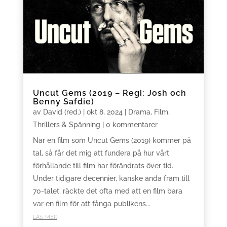
Uncut Gems (2019 – Regi: Josh och
Benny Safdie)
av
David (red.)
|
okt 8, 2024
|
Drama
,
Film
,
Thrillers & Spänning
| 0 kommentarer
När en film som Uncut Gems (2019) kommer på
tal, så får det mig att fundera på hur vårt
förhållande till film har förändrats över tid.
Under tidigare decennier, kanske ända fram till
70-talet, räckte det ofta med att en film bara
var en film för att fånga publikens...
läs mer