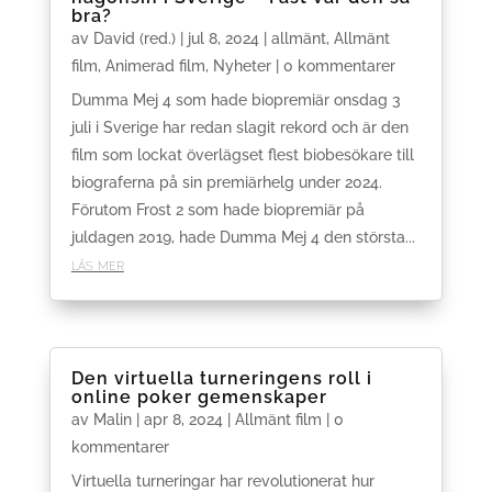
bra?
av
David (red.)
|
jul 8, 2024
|
allmänt
,
Allmänt
film
,
Animerad film
,
Nyheter
| 0 kommentarer
Dumma Mej 4 som hade biopremiär onsdag 3
juli i Sverige har redan slagit rekord och är den
film som lockat överlägset flest biobesökare till
biograferna på sin premiärhelg under 2024.
Förutom Frost 2 som hade biopremiär på
juldagen 2019, hade Dumma Mej 4 den största...
läs mer
Den virtuella turneringens roll i
online poker gemenskaper
av
Malin
|
apr 8, 2024
|
Allmänt film
| 0
kommentarer
Virtuella turneringar har revolutionerat hur