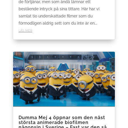
de förtjänar, men som ändå lämnar ett
bestående intryck på sina tittare. Här har vi
samlat tio underskattade filmer som du
förmodligen aldrig sett (om du inte är en...
läs mer
Dumma Mej 4 öppnar som den näst
största animerade biofilmen
någonsin i Sverige – Fast var den så