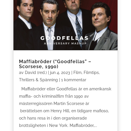
Maffiabröder (“Goodfellas” –
Scorsese, 1990)
av
David (red.)
|
jun 4, 2023
|
Film
,
Filmtips
,
Thrillers & Spänning
| 1 kommentar
Maffiabröder eller Goodfellas är en amerikansk
maffia- och kriminalfilm från 1990 av
mästerregissören Martin Scorsese är
berättelsen om Henry Hill, en tidigare mafioso,
och hans resa in i den organiserade
brottsligheten i New York. Maffiabröder,...