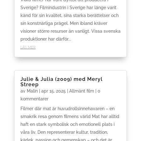
Sverige? Filmindustrin i Sverige har länge varit
känd för sin kvalitet, sina starka berättelser och
sin konstnärliga prägel. Men ibland kräver
visioner större resurser än vanligt. Vissa svenska
produktioner har därför...
läs mer
Julie & Julia (2009) med Meryl
Streep
av
Malin
|
apr 15, 2025
|
Allmänt film
| 0
kommentarer
Filmer där mat är huvudrollsinnehavaren – en
smakrik resa genom filmens värld Mat har alltid
haft en stark symbolisk och emotionell plats i
våra liv. Den representerar kultur, tradition,
kärlek, passion och gemenskap – och det är