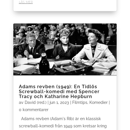
läs mer
Adams revben (1949): En Tidlös
Screwball-komedi med Spencer
Tracy och Katharine Hepburn
av
David (red.)
|
jun 1, 2023
|
Filmtips
,
Komedier
|
0 kommentarer
Adams revben (Adam's Rib) är en klassisk
screwball-komedi från 1949 som kretsar kring