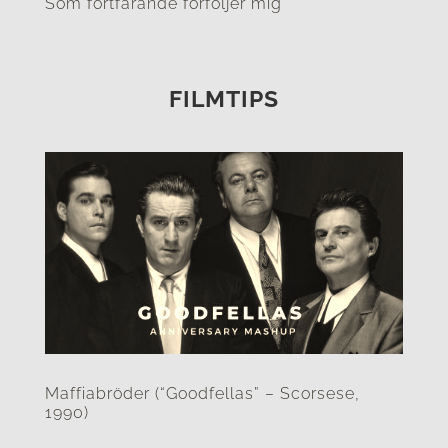
Som fortfarande förföljer mig
FILMTIPS
Maffiabröder (“Goodfellas” – Scorsese,
1990)