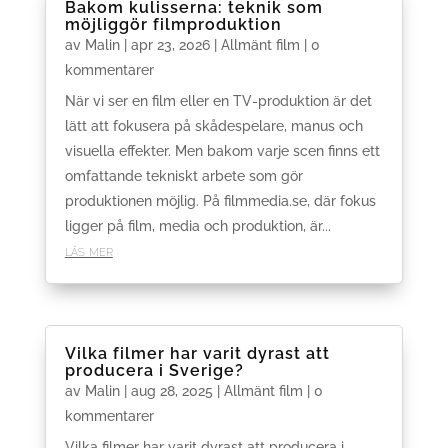
Bakom kulisserna: teknik som
möjliggör filmproduktion
av
Malin
|
apr 23, 2026
|
Allmänt film
| 0
kommentarer
När vi ser en film eller en TV-produktion är det
lätt att fokusera på skådespelare, manus och
visuella effekter. Men bakom varje scen finns ett
omfattande tekniskt arbete som gör
produktionen möjlig. På filmmedia.se, där fokus
ligger på film, media och produktion, är...
läs mer
Vilka filmer har varit dyrast att
producera i Sverige?
av
Malin
|
aug 28, 2025
|
Allmänt film
| 0
kommentarer
Vilka filmer har varit dyrast att producera i