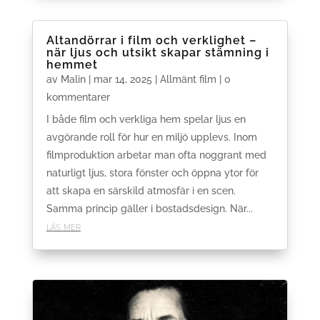
Altandörrar i film och verklighet –
när ljus och utsikt skapar stämning i
hemmet
av
Malin
|
mar 14, 2025
|
Allmänt film
| 0
kommentarer
I både film och verkliga hem spelar ljus en
avgörande roll för hur en miljö upplevs. Inom
filmproduktion arbetar man ofta noggrant med
naturligt ljus, stora fönster och öppna ytor för
att skapa en särskild atmosfär i en scen.
Samma princip gäller i bostadsdesign. När...
läs mer