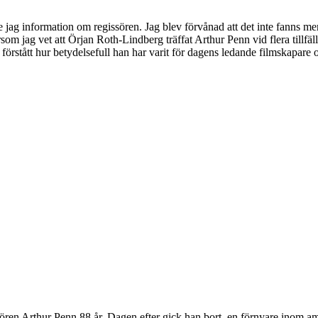
e jag information om regissören. Jag blev förvånad att det inte fanns me
som jag vet att Örjan Roth-Lindberg träffat Arthur Penn vid flera tillfä
e förstått hur betydelsefull han har varit för dagens ledande filmskapar
ören Arthur Penn 88 år. Dagen efter gick han bort, en förnyare inom a