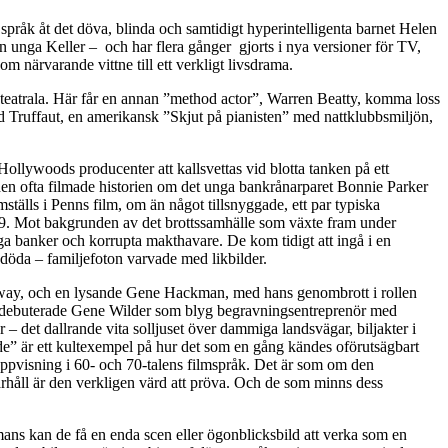
språk åt det döva, blinda och samtidigt hyperintelligenta barnet Helen
unga Keller – och har flera gånger gjorts i nya versioner för TV,
 närvarande vittne till ett verkligt livsdrama.
h teatrala. Här får en annan ”method actor”, Warren Beatty, komma loss
d Truffaut, en amerikansk ”Skjut på pianisten” med nattklubbsmiljön,
Hollywoods producenter att kallsvettas vid blotta tanken på ett
r den ofta filmade historien om det unga bankrånarparet Bonnie Parker
tälls i Penns film, om än något tillsnyggade, ett par typiska
1929. Mot bakgrunden av det brottssamhälle som växte fram under
iga banker och korrupta makthavare. De kom tidigt att ingå i en
döda – familjefoton varvade med likbilder.
away, och en lysande Gene Hackman, med hans genombrott i rollen
ller debuterade Gene Wilder som blyg begravningsentreprenör med
 – det dallrande vita solljuset över dammiga landsvägar, biljakter i
yde” är ett kultexempel på hur det som en gång kändes oförutsägbart
n uppvisning i 60- och 70-talens filmspråk. Det är som om den
närhåll är den verkligen värd att pröva. Och de som minns dess
ns kan de få en enda scen eller ögonblicksbild att verka som en