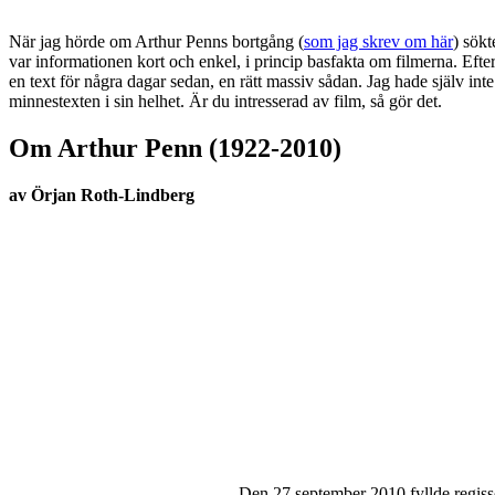
När jag hörde om Arthur Penns bortgång (
som jag skrev om här
) sökt
var informationen kort och enkel, i princip basfakta om filmerna. Efter
en text för några dagar sedan, en rätt massiv sådan. Jag hade själv int
minnestexten i sin helhet. Är du intresserad av film, så gör det.
Om Arthur Penn (1922-2010)
av Örjan Roth-Lindberg
Den 27 september 2010 fyllde regiss