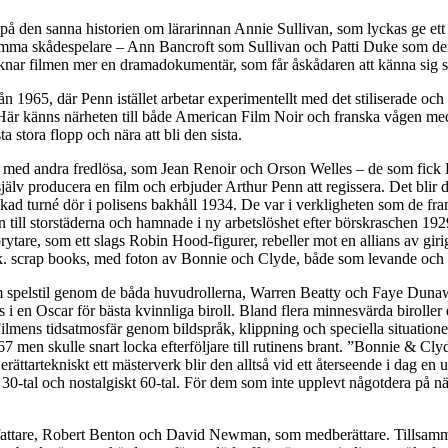
å den sanna historien om lärarinnan Annie Sullivan, som lyckas ge ett 
mma skådespelare – Ann Bancroft som Sullivan och Patti Duke som den 
nar filmen mer en dramadokumentär, som får åskådaren att känna sig som
n 1965, där Penn istället arbetar experimentellt med det stiliserade oc
r. Här känns närheten till både American Film Noir och franska vågen me
a stora flopp och nära att bli den sista.
kap med andra fredlösa, som Jean Renoir och Orson Welles – de som fick 
själv producera en film och erbjuder Arthur Penn att regissera. Det bli
ad turné dör i polisens bakhåll 1934. De var i verkligheten som de frams
g in till storstäderna och hamnade i ny arbetslöshet efter börskraschen 
rytare, som ett slags Robin Hood-figurer, rebeller mot en allians av gir
.k. scrap books, med foton av Bonnie och Clyde, både som levande och 
 om spelstil genom de båda huvudrollerna, Warren Beatty och Faye Dun
ns i en Oscar för bästa kvinnliga biroll. Bland flera minnesvärda biro
ilmens tidsatmosfär genom bildspråk, klippning och speciella situationer
7 men skulle snart locka efterföljare till rutinens brant. ”Bonnie & Cl
erättartekniskt ett mästerverk blir den alltså vid ett återseende i dag e
t 30-tal och nostalgiskt 60-tal. För dem som inte upplevt någotdera på 
rfattare, Robert Benton och David Newman, som medberättare. Tillsamma