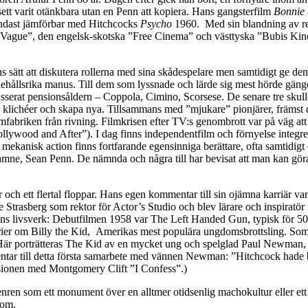
sett varit otänkbara utan en Penn att kopiera. Hans gangsterfilm
Bonnie
 endast jämförbar med Hitchcocks
Psycho
1960. Med sin blandning av real
e Vague”, den engelsk-skotska ”Free Cinema” och västtyska ”Bubis Kin
 sätt att diskutera rollerna med sina skådespelare men samtidigt ge d
 innehållsrika manus. Till dem som lyssnade och lärde sig mest hörde gä
asserat pensionsåldern – Coppola, Cimino, Scorsese. De senare tre sku
a klichéer och skapa nya. Tillsammans med ”mjukare” pionjärer, främst 
riken från rivning. Filmkrisen efter TV:s genombrott var på väg att f
ollywood and After”). I dag finns independentfilm och förnyelse integrera
h mekanisk action finns fortfarande egensinniga berättare, ofta samtid
ne, Sean Penn. De nämnda och några till har bevisat att man kan göra 
h ett flertal floppar. Hans egen kommentar till sin ojämna karriär var at
ee Strasberg som rektor för Actor’s Studio och blev lärare och inspiratö
ans livsverk: Debutfilmen 1958 var The Left Handed Gun, typisk för 50-
orier om Billy the Kid, Amerikas mest populära ungdomsbrottsling. Som 
a.Här porträtteras The Kid av en mycket ung och spelglad Paul Newman,
entar till detta första samarbete med vännen Newman: ”Hitchcock hade b
llisionen med Montgomery Clift ”I Confess”.)
nren som ett monument över en alltmer otidsenlig machokultur eller et
 om.