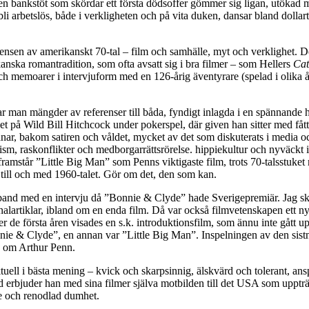
n bankstöt som skördar ett första dödsoffer gömmer sig ligan, utökad me
a bli arbetslös, både i verkligheten och på vita duken, dansar bland doll
sensen av amerikanskt 70-tal – film och samhälle, myt och verklighet. D
ska romantradition, som ofta avsatt sig i bra filmer – som Hellers
Cat
och memoarer i intervjuform med en 126-årig äventyrare (spelad i olika
r man mängder av referenser till båda, fyndigt inlagda i en spännande ha
det på Wild Bill Hitchcock under pokerspel, där given han sitter med f
ar, bakom satiren och våldet, mycket av det som diskuterats i media o
m, raskonflikter och medborgarrättsrörelse. hippiekultur och nyväckt i
ramstår ”Little Big Man” som Penns viktigaste film, trots 70-talsstuket 
 till och med 1960-talet. Gör om det, den som kan.
a i samband med en intervju då ”Bonnie & Clyde” hade Sverigepremiär. Jag s
iginalartiklar, ibland om en enda film. Då var också filmvetenskapen ett 
e första åren visades en s.k. introduktionsfilm, som ännu inte gått upp
onnie & Clyde”, en annan var ”Little Big Man”. Inspelningen av den sistn
a, om Arthur Penn.
ll i bästa mening – kvick och skarpsinnig, älskvärd och tolerant, ansp
ed erbjuder han med sina filmer själva motbilden till det USA som uppt
se och renodlad dumhet.