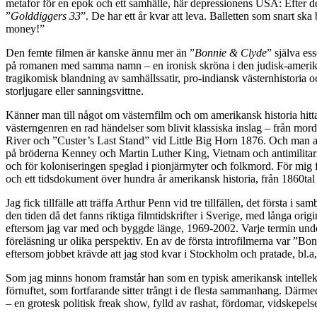
metafor för en epok och ett samhälle, här depressionens USA: Efter de
”
Golddiggers 33
”. De har ett år kvar att leva. Balletten som snart sk
money!”
Den femte filmen är kanske ännu mer än ”
Bonnie & Clyde
” själva es
på romanen med samma namn – en ironisk skröna i den judisk-amerikan
tragikomisk blandning av samhällssatir, pro-indiansk västernhistoria 
storljugare eller sanningsvittne.
Känner man till något om västernfilm och om amerikansk historia hitta
västerngenren en rad händelser som blivit klassiska inslag – från mor
River och ”Custer’s Last Stand” vid Little Big Horn 1876. Och man an
på bröderna Kenney och Martin Luther King, Vietnam och antimilitaris
och för koloniseringen speglad i pionjärmyter och folkmord. För mig f
och ett tidsdokument över hundra år amerikansk historia, från 1860tal
Jag fick tillfälle att träffa Arthur Penn vid tre tillfällen, det först
den tiden då det fanns riktiga filmtidskrifter i Sverige, med långa or
eftersom jag var med och byggde länge, 1969-2002. Varje termin under d
föreläsning ur olika perspektiv. En av de första introfilmerna var ”B
eftersom jobbet krävde att jag stod kvar i Stockholm och pratade, bl.
Som jag minns honom framstår han som en typisk amerikansk intellektue
förnuftet, som fortfarande sitter trångt i de flesta sammanhang. Därm
– en grotesk politisk freak show, fylld av rashat, fördomar, vidskepel