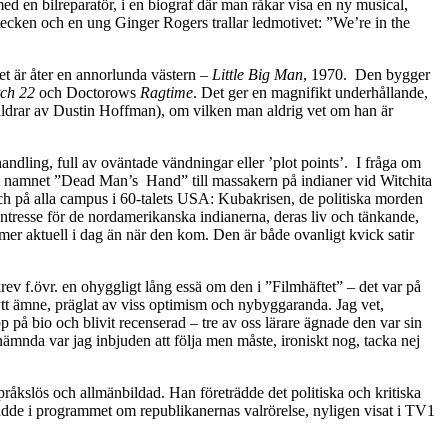
d en bilreparatör, i en biograf där man råkar visa en ny musical,
artecken och en ung Ginger Rogers trallar ledmotivet: ”We’re in the
et är åter en annorlunda västern –
Little Big Man
, 1970. Den bygger
ch 22
och Doctorows
Ragtime
. Det ger en magnifikt underhållande,
 åldrar av Dustin Hoffman), om vilken man aldrig vet om han är
ndling, full av oväntade vändningar eller ’plot points’. I fråga om
ått namnet ”Dead Man’s Hand” till massakern på indianer vid Witchita
ch på alla campus i 60-talets USA: Kubakrisen, de politiska morden
ntresse för de nordamerikanska indianerna, deras liv och tänkande,
mer aktuell i dag än när den kom. Den är både ovanligt kvick satir
krev f.övr. en ohyggligt lång essä om den i ”Filmhäftet” – det var på
nytt ämne, präglat av viss optimism och nybyggaranda. Jag vet,
 på bio och blivit recenserad – tre av oss lärare ägnade den var sin
ämnda var jag inbjuden att följa men måste, ironiskt nog, tacka nej
råkslös och allmänbildad. Han företrädde det politiska och kritiska
rädde i programmet om republikanernas valrörelse, nyligen visat i TV1