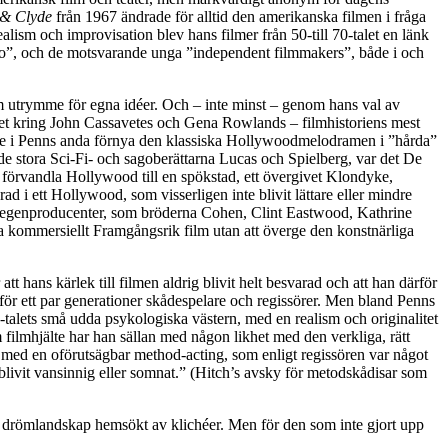
 & Clyde
från 1967 ändrade för alltid den amerikanska filmen i fråga
ism och improvisation blev hans filmer från 50-till 70-talet en länk
o”, och de motsvarande unga ”independent filmmakers”, både i och
em utrymme för egna idéer. Och – inte minst – genom hans val av
nget kring John Cassavetes och Gena Rowlands – filmhistoriens mest
lle i Penns anda förnya den klassiska Hollywoodmelodramen i ”hårda”
de stora Sci-Fi- och sagoberättarna Lucas och Spielberg, var det De
örvandla Hollywood till en spökstad, ett övergivet Klondyke,
d i ett Hollywood, som visserligen inte blivit lättare eller mindre
igt egenproducenter, som bröderna Cohen, Clint Eastwood, Kathrine
kommersiellt Framgångsrik film utan att överge den konstnärliga
t hans kärlek till filmen aldrig blivit helt besvarad och att han därför
r för ett par generationer skådespelare och regissörer. Men bland Penns
talets små udda psykologiska västern, med en realism och originalitet
filmhjälte har han sällan med någon likhet med den verkliga, rätt
 med en oförutsägbar method-acting, som enligt regissören var något
livit vansinnig eller somnat.” (Hitch’s avsky för metodskådisar som
t drömlandskap hemsökt av klichéer. Men för den som inte gjort upp