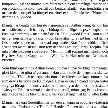
filmpublik. Många inbitna film buffs vet inte om att många filmer de 
om produktionsvillkor, spelstil och berättarteknik – som trendsättare
mellan den europeiska förnyelsen, rörelser som Frankrikes ”Nouvell
utanför Hollywood.
Många har berättat om hur de inspirerades av Arthur Penn, genom hans
manusförfattare och hans egna bidrag till intelligenta, psykologiskt
kreativa storfamilj – men också de s.k. ”Hollywood Brats”, som nu p
genrer som gangster-, västern- och krigsfilm, göra rent hus med gaml
Oberoende och de mer marknadsanpassade ”Brats” som räddade Drömfab
arrenderat av musikindustrin (om det finns att läsa i Jerzy Toeplitz ”H
råkapitalistiskt som arbetsplats. Men mitt i all sömnig mainstream oc
Bigelow, Sophia Coppola, John Woo, Lasse Hallström och Arthurs nam
visionen.
Som filmskapare fick Arthur Penn uppleva ett par verkliga framgångar oc
gjort klokt i att göra något annat. Han efterträdde den legendariske L
alla film-, TV- och teaterprojekt finns fem filmer som kan summera h
som delvis berodde på låg budget. Det är också en bland otaliga hist
sorgliga förlagan. Penns version är förmodligen den mest intressant
svårstyrd. Från ett samtal jag återkommer till, minns jag Penns komm
inte gjorde vad de blev tillsagda, var vid det laget väl känd, efter ko
Många har i dag föreställningar om den en gång så populära västernge
med dessa fördomar ger The Left Handed Gun en möjlighet att tänka