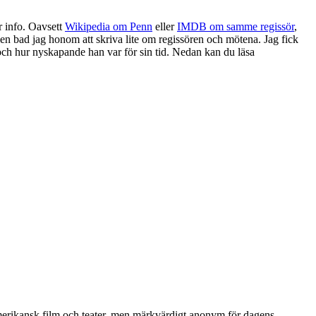
r info. Oavsett
Wikipedia om Penn
eller
IMDB om samme regissör
,
llen bad jag honom att skriva lite om regissören och mötena. Jag fick
e och hur nyskapande han var för sin tid. Nedan kan du läsa
merikansk film och teater, men märkvärdigt anonym för dagens