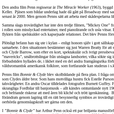
Den andra film Penn regisserar är
The Miracle Worker (
1963), byggd p
Keller. Pjäsen som bildar underlag hade då gått på Broadway med sa
senast år 2000. Men genom Penns sätt att arbeta med skådespelarna lik
Samma slags trovärdighet har inte den tredje filmen, ”Mickey One” frå
i rollen som misslyckad entertainer, med pianolirande och usla vitsa
flykten från spelskulder och kapsejsade relationer. Det blev Penns först
Plötsligt befann han sig ute i kylan – enligt honom själv i gott sälls
samarbete. I den situationen bestämmer sig just Warren Beatty för att 
och Clyde Barrow, som efter en kort, spektakulär och ivrigt pressbevak
”mavericks”, småbrottslingar från utslagna landsorter, vilka sökte si
förbudstiden hyllades de, i likhet med en del andra framgångsrika förb
våldsromantisk amerikansk folklore, som fortfarande kan studeras i s
Penns film
Bonnie & Clyde
blev skolbildande på flera plan. I fråga
som Clydes äldre bror. Som hans motvilliga hustru fick Estelle Parso
talsvårigheter. En andra Oscar tilldelades fotografen Burnett Guffey. F
skrangliga Fordbilar till banjomusik – allt kändes omtumlande nytt 196
och befriande riskerar att med åren bli kliché och trött igenkänning. B
förändrats genom lagring till en rätt besynnerlig symbios av trovärdig
oerhörda genomslagskraft ser gärna om den.
I
”Bonnie & Clyde”
har Arthur Penn också ett par briljanta manusfö