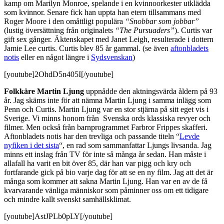
kamp om Marilyn Monroe, spelande i en kvinnoorkester utklädda
som kvinnor. Senare fick han uppta han etern tillsammans med
Roger Moore i den omåttligt populära
“Snobbar som jobbar”
(lustig översättning från originalets
“The Pursuaders”
). Curtis var
gift sex gånger. Äktenskapet med Janet Leigh, resulterade i dottern
Jamie Lee curtis. Curtis blev 85 år gammal. (se även
aftonbladets
notis
eller en något längre i
Sydsvenskan
)
[youtube]2OhdD5n405I[/youtube]
Folkkäre Martin Ljung
uppnådde den aktningsvärda åldern på 93
år. Jag skäms inte för att nämna Martin Ljung i samma inlägg som
Penn och Curtis. Martin Ljung var en stor stjärna på sitt eget vis i
Sverige. Vi minns honom från Svenska ords klassiska revyer och
filmer. Men också från barnprogrammet Farbror Frippes skafferi.
Aftonbladets notis har den trevliga och passande titeln “
Levde
nyfiken i det sista
“, en rad som sammanfattar Ljungs livsanda. Jag
minns ett inslag från TV för inte så många år sedan. Han måste i
allafall ha varit en bit över 85, där han var pigg och kry och
fortfarande gick på bio varje dag för att se en ny film. Jag att det är
många som kommer att sakna Martin Ljung. Han var en av de få
kvarvarande vänliga människor som påminner oss om ett tidigare
och mindre kallt svenskt samhällsklimat.
[youtube]AstJPLb0pLY[/youtube]