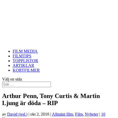
FILM MEDIA
FILMTIPS
TOPPLISTOR
ARTIKLAR
KORTFILMER
Välj en sida
Arthur Penn, Tony Curtis & Martin
Ljung är döda – RIP
av
David (red.)
|
okt 2, 2010
|
Allmänt film
,
Film
,
Nyheter
|
10