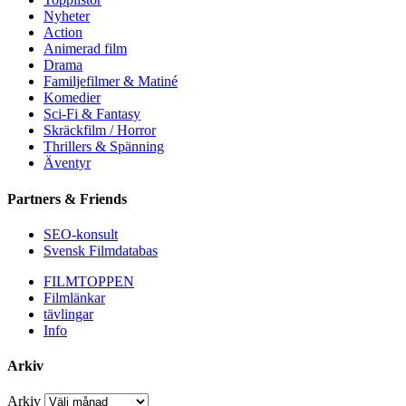
Nyheter
Action
Animerad film
Drama
Familjefilmer & Matiné
Komedier
Sci-Fi & Fantasy
Skräckfilm / Horror
Thrillers & Spänning
Äventyr
Partners & Friends
SEO-konsult
Svensk Filmdatabas
FILMTOPPEN
Filmlänkar
tävlingar
Info
Arkiv
Arkiv