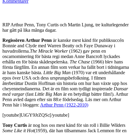
Kommentarer
RIP Arthur Penn, Tony Curtis och Martin Ljung, tre kulturlegender
har gått på lika många dagar.
Regissören Arthur Penn
är kanske mest känd för publiksuccén
Bonnie and Clyde med Warren Beatty och Faye Dunaway i
huvudrollerna.
The Miracle Worker
(1962) gav penn en
oscarnominering för bästa regi medan Anne Bancroft lyckades
erhålla en för bästa skådespelerska.
The Chase
(1966) blev
hans
första färgfilm. En annan film som verkar ha fallit bort i tidningarna
är hans kanske bästa.
Little Big Man
(1970) var ett underhållande
epos över USA och dess ursprungsbefolkning. I filmen
återberättar Dustin Hoffman sin historia om hur han växte upp hos
cheyenneindianerna. Det är en film som tydligt inspirerade
Dansar
med vargar
(fast
Little Big Man
är en betydligt bättre film!). Arthur
Penn avled dagen efter sin 88:e födelsedag. Läs mer om Arthur
Penn här i bloggen:
Arthur Penn (1922-2010)
[youtube]UiGY9JrZQSc[/youtube]
Tony Curtis
är nog hos oss mest känd för sin roll i Billie Wilders
Some Like it Hot
(1959), där han tillsammans Jack Lemmon för en