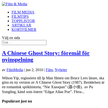
FILM MEDIA
FILMTIPS
TOPPLISTOR
ARTIKLAR
KORTFILMER
Välj en sida
A Chinese Ghost Story: föremål för
nyinspelning
av
FilmMedia
|
jun 2, 2010
|
Film
,
Nyheter
Wilson Yip, regissören till Ip Man filmen om Bruce Lees lärare, ska
göra en ny version av A Chinese Ghost Story (1987). Berättelsen är
en romantisk spökhistoria, “Nie Xiaoqian” (聂小倩), av Pu
Songling, känd som östern “Edgar Allan Poe”. Flera...
Populärast just nu