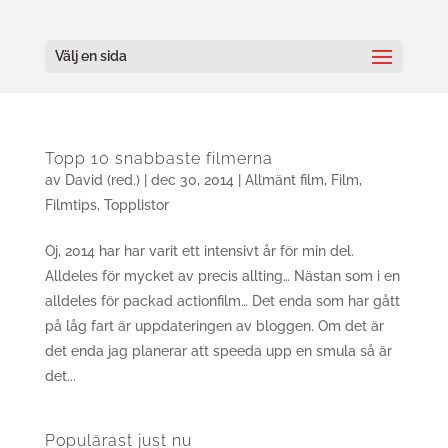
Välj en sida
Topp 10 snabbaste filmerna
av
David (red.)
|
dec 30, 2014
|
Allmänt film
,
Film
,
Filmtips
,
Topplistor
Oj, 2014 har har varit ett intensivt år för min del.
Alldeles för mycket av precis allting… Nästan som i en
alldeles för packad actionfilm… Det enda som har gått
på låg fart är uppdateringen av bloggen. Om det är
det enda jag planerar att speeda upp en smula så är
det...
Populärast just nu