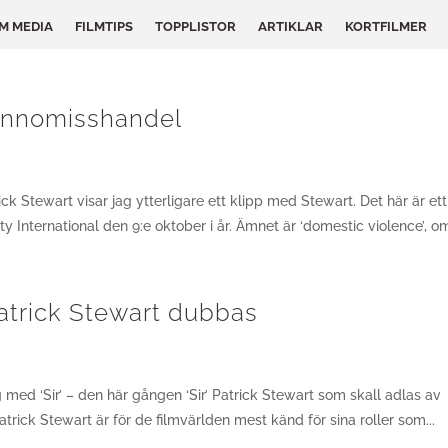
LM MEDIA
FILMTIPS
TOPPLISTOR
ARTIKLAR
KORTFILMER
kvinnomisshandel
rick Stewart visar jag ytterligare ett klipp med Stewart. Det här är ett
International den 9:e oktober i år. Ämnet är ‘domestic violence’, om
trick Stewart dubbas
g med ‘Sir’ – den här gången ‘Sir’ Patrick Stewart som skall adlas av
atrick Stewart är för de filmvärlden mest känd för sina roller som...