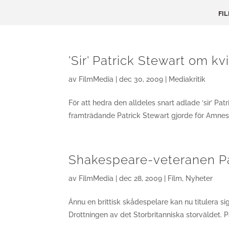
FI
'Sir' Patrick Stewart om 
av
FilmMedia
|
dec 30, 2009
|
Mediakritik
För att hedra den alldeles snart adlade ‘sir’ Pat
framträdande Patrick Stewart gjorde för Amnesty 
Shakespeare-veteranen Pa
av
FilmMedia
|
dec 28, 2009
|
Film
,
Nyheter
Ännu en brittisk skådespelare kan nu titulera si
Drottningen av det Storbritanniska storväldet. P