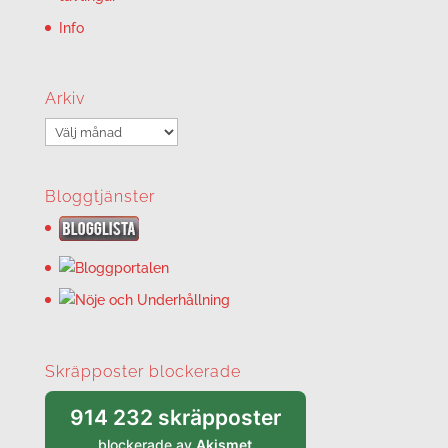
Info
Arkiv
Arkiv
Bloggtjänster
Skräpposter blockerade
914 232 skräpposter
blockerade av
Akismet