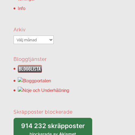
Info
Arkiv
Arkiv
Bloggtjänster
Skräpposter blockerade
914 232 skräpposter
blockerade av
Akismet