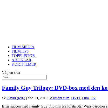
FILM MEDIA
FILMTIPS
TOPPLISTOR
ARTIKLAR
KORTFILMER
Välj en sida
Family Guy Trilogy: DVD-box med den ko
av
David (red.)
|
dec 19, 2010
|
Allmänt film
,
DVD
,
Film
,
TV
Efter succén med Family Guy trilogins två första Star Wars-parodier s