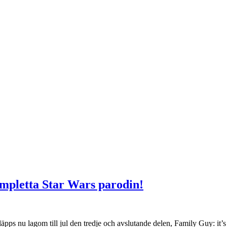
mpletta Star Wars parodin!
läpps nu lagom till jul den tredje och avslutande delen, Family Guy: i