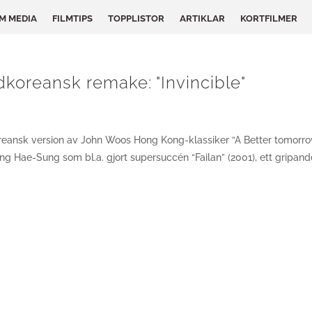
LM MEDIA
FILMTIPS
TOPPLISTOR
ARTIKLAR
KORTFILMER
dkoreansk remake: "Invincible"
oreansk version av John Woos Hong Kong-klassiker “A Better tomorro
ong Hae-Sung som bl.a. gjort supersuccén “Failan” (2001), ett gripand