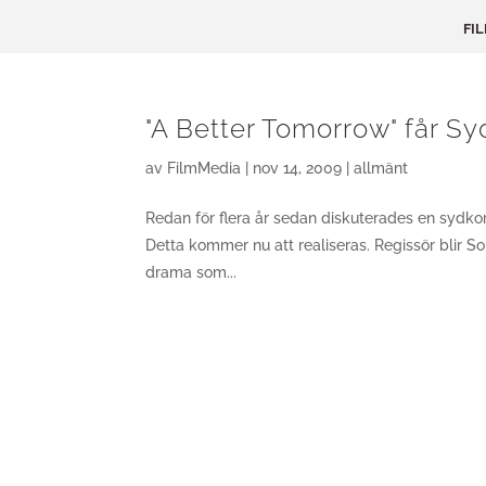
FI
"A Better Tomorrow" får Sy
av
FilmMedia
|
nov 14, 2009
|
allmänt
Redan för flera år sedan diskuterades en sydk
Detta kommer nu att realiseras. Regissör blir S
drama som...