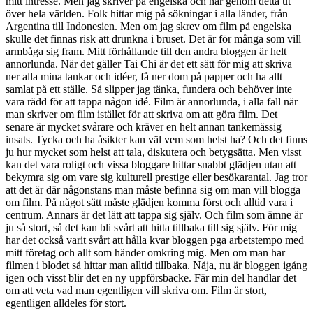
mitt intresse. Men jag skriver på engelska och når genom detta ut
över hela världen. Folk hittar mig på sökningar i alla länder, från
Argentina till Indonesien. Men om jag skrev om film på engelska
skulle det finnas risk att drunkna i bruset. Det är för många som vill
armbåga sig fram. Mitt förhållande till den andra bloggen är helt
annorlunda. När det gäller Tai Chi är det ett sätt för mig att skriva
ner alla mina tankar och idéer, få ner dom på papper och ha allt
samlat på ett ställe. Så slipper jag tänka, fundera och behöver inte
vara rädd för att tappa någon idé. Film är annorlunda, i alla fall när
man skriver om film istället för att skriva om att göra film. Det
senare är mycket svårare och kräver en helt annan tankemässig
insats. Tycka och ha åsikter kan väl vem som helst ha? Och det finns
ju hur mycket som helst att tala, diskutera och betygsätta. Men visst
kan det vara roligt och vissa bloggare hittar snabbt glädjen utan att
bekymra sig om vare sig kulturell prestige eller besökarantal. Jag tror
att det är där någonstans man måste befinna sig om man vill blogga
om film. På något sätt måste glädjen komma först och alltid vara i
centrum. Annars är det lätt att tappa sig själv. Och film som ämne är
ju så stort, så det kan bli svårt att hitta tillbaka till sig själv. För mig
har det också varit svårt att hålla kvar bloggen pga arbetstempo med
mitt företag och allt som händer omkring mig. Men om man har
filmen i blodet så hittar man alltid tillbaka. Nåja, nu är bloggen igång
igen och visst blir det en ny uppförsbacke. Fär min del handlar det
om att veta vad man egentligen vill skriva om. Film är stort,
egentligen alldeles för stort.