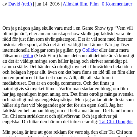
av
David (red.)
|
jun 14, 2016
|
Allmänt film
,
Film
|
0 Kommentarer
Om jag någon gång skulle vara med i en Game Show typ “Vem vill
bli miljonär”, eller annan kunskapsshow skulle jag faktiskt vara lite
rädd för just film som tävlingskategori. Det är väl som med litteratur,
historia eller sport, alltså det är ett väldigt brett ämne. När jag läser
internationella bloggar som jag gillar, typ
Collider
eller ännu mera
lättsamma
/Film
(Slash Film) känns det som att det inte är så konstigt
att det är väldigt många som håller igång och skriver samtidigt på
samma ställe. Det händer så otroligt mycket i filmvärlden hela tiden
och bolagen hypar allt, även om det bara finns en idé till en film eller
om en producent tittar i ett manus. Allt, allt, allt ska fram i
mediabruset. Det är en otrolig commerce. Och det finns ju
naturligtvis så mycket filmer. Varför man startar en blogg om film
har jag egentligen ingen aning om. Det finns otroligt många svenska
och oändligt många engelskspråkiga. Men jag antar att de flesta som
håller sig fast vid bloggandet gör det för sin egen skull. Jag har
faktiskt en helt annan blogg om ett helt annat ämne. Det handlar om
Tai Chi som stridskonst och självförsvar. Och jag skriver på
engelska. Du hittar den här om det intresserar dig:
Tai Chi Thoughts
Min poäng är inte att göra reklam för vare sig den eller Tai Chi som