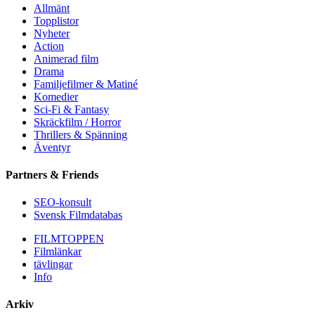
Allmänt
Topplistor
Nyheter
Action
Animerad film
Drama
Familjefilmer & Matiné
Komedier
Sci-Fi & Fantasy
Skräckfilm / Horror
Thrillers & Spänning
Äventyr
Partners & Friends
SEO-konsult
Svensk Filmdatabas
FILMTOPPEN
Filmlänkar
tävlingar
Info
Arkiv