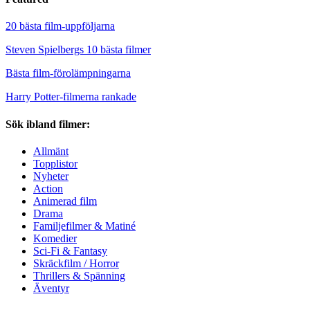
20 bästa film-uppföljarna
Steven Spielbergs 10 bästa filmer
Bästa film-förolämpningarna
Harry Potter-filmerna rankade
Sök ibland filmer:
Allmänt
Topplistor
Nyheter
Action
Animerad film
Drama
Familjefilmer & Matiné
Komedier
Sci-Fi & Fantasy
Skräckfilm / Horror
Thrillers & Spänning
Äventyr