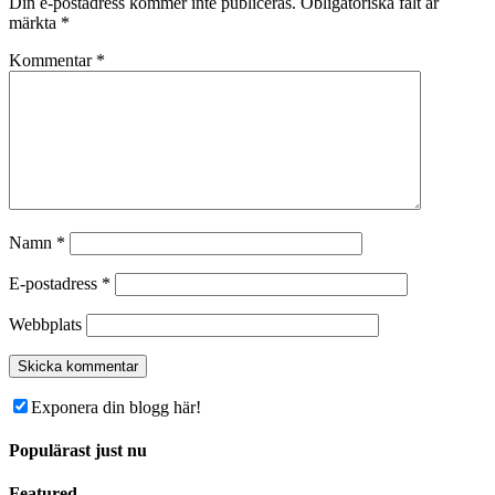
Din e-postadress kommer inte publiceras.
Obligatoriska fält är
märkta
*
Kommentar
*
Namn
*
E-postadress
*
Webbplats
Exponera din blogg här!
Populärast just nu
Featured