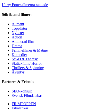
Harry Potter-filmerna rankade
Sök ibland filmer:
Allmänt
Topplistor
Nyheter
Action
Animerad film
Drama
Familjefilmer & Matiné
Komedier
Sci-Fi & Fantasy
Skräckfilm / Horror
Thrillers & Spänning
Äventyr
Partners & Friends
SEO-konsult
Svensk Filmdatabas
FILMTOPPEN
Filmlänkar