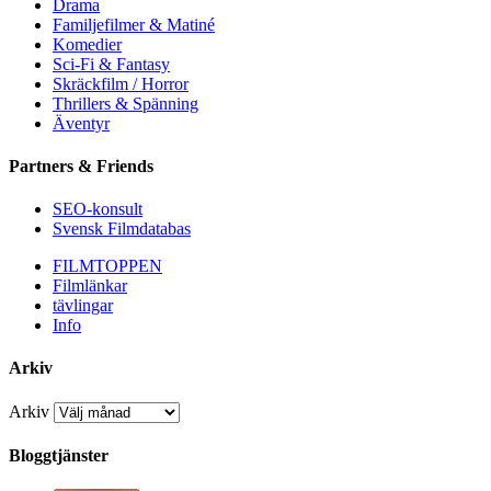
Drama
Familjefilmer & Matiné
Komedier
Sci-Fi & Fantasy
Skräckfilm / Horror
Thrillers & Spänning
Äventyr
Partners & Friends
SEO-konsult
Svensk Filmdatabas
FILMTOPPEN
Filmlänkar
tävlingar
Info
Arkiv
Arkiv
Bloggtjänster