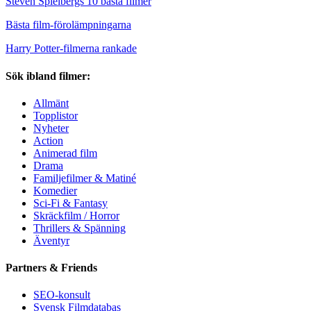
Steven Spielbergs 10 bästa filmer
Bästa film-förolämpningarna
Harry Potter-filmerna rankade
Sök ibland filmer:
Allmänt
Topplistor
Nyheter
Action
Animerad film
Drama
Familjefilmer & Matiné
Komedier
Sci-Fi & Fantasy
Skräckfilm / Horror
Thrillers & Spänning
Äventyr
Partners & Friends
SEO-konsult
Svensk Filmdatabas