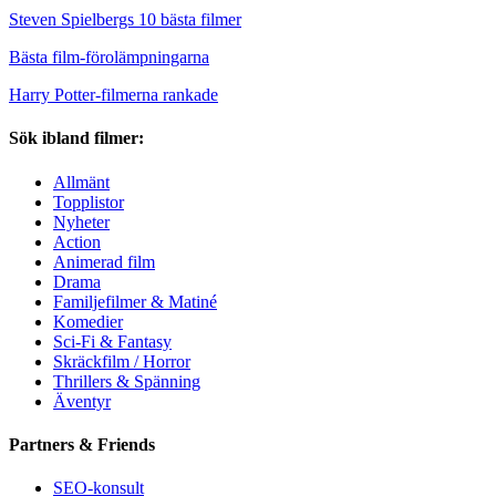
Steven Spielbergs 10 bästa filmer
Bästa film-förolämpningarna
Harry Potter-filmerna rankade
Sök ibland filmer:
Allmänt
Topplistor
Nyheter
Action
Animerad film
Drama
Familjefilmer & Matiné
Komedier
Sci-Fi & Fantasy
Skräckfilm / Horror
Thrillers & Spänning
Äventyr
Partners & Friends
SEO-konsult