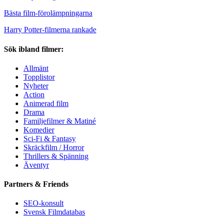
Bästa film-förolämpningarna
Harry Potter-filmerna rankade
Sök ibland filmer:
Allmänt
Topplistor
Nyheter
Action
Animerad film
Drama
Familjefilmer & Matiné
Komedier
Sci-Fi & Fantasy
Skräckfilm / Horror
Thrillers & Spänning
Äventyr
Partners & Friends
SEO-konsult
Svensk Filmdatabas