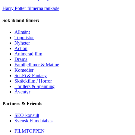
Harry Potter-filmerna rankade
Sök ibland filmer:
Allmänt
Topplistor
Nyheter
Action
Animerad film
Drama
Familjefilmer & Matiné
Komedier
Sci-Fi & Fantasy
Skräckfilm / Horror
Thrillers & Spänning
Äventyr
Partners & Friends
SEO-konsult
Svensk Filmdatabas
FILMTOPPEN