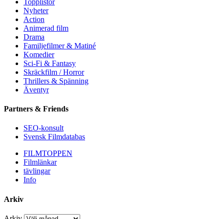
Topplistor
Nyheter
Action
Animerad film
Drama
Familjefilmer & Matiné
Komedier
Sci-Fi & Fantasy
Skräckfilm / Horror
Thrillers & Spänning
Äventyr
Partners & Friends
SEO-konsult
Svensk Filmdatabas
FILMTOPPEN
Filmlänkar
tävlingar
Info
Arkiv
Arkiv