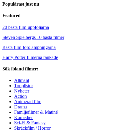
Populärast just nu
Featured
20 bästa film-uppföljarna
Steven Spielbergs 10 bästa filmer
Bästa film-förolämpningarna
Harry Potter-filmerna rankade
Sök ibland filmer:
Allmänt
Topplistor
Nyheter
Action
Animerad film
Drama
Familjefilmer & Matiné
Komedier
Sci-Fi & Fantasy
Skräckfilm / Horror