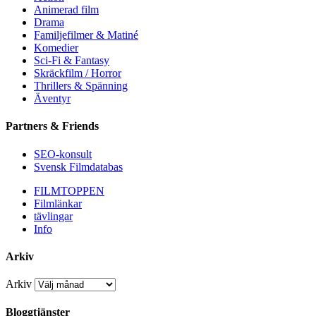
Animerad film
Drama
Familjefilmer & Matiné
Komedier
Sci-Fi & Fantasy
Skräckfilm / Horror
Thrillers & Spänning
Äventyr
Partners & Friends
SEO-konsult
Svensk Filmdatabas
FILMTOPPEN
Filmlänkar
tävlingar
Info
Arkiv
Arkiv
Bloggtjänster