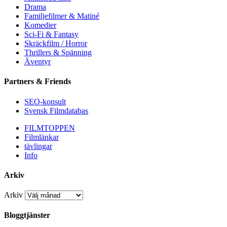
Drama
Familjefilmer & Matiné
Komedier
Sci-Fi & Fantasy
Skräckfilm / Horror
Thrillers & Spänning
Äventyr
Partners & Friends
SEO-konsult
Svensk Filmdatabas
FILMTOPPEN
Filmlänkar
tävlingar
Info
Arkiv
Arkiv
Bloggtjänster