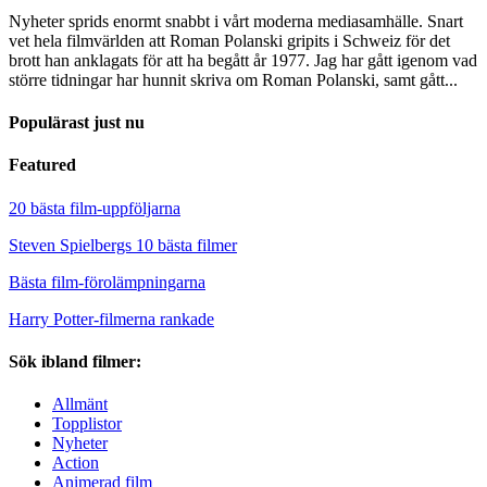
Nyheter sprids enormt snabbt i vårt moderna mediasamhälle. Snart
vet hela filmvärlden att Roman Polanski gripits i Schweiz för det
brott han anklagats för att ha begått år 1977. Jag har gått igenom vad
större tidningar har hunnit skriva om Roman Polanski, samt gått...
Populärast just nu
Featured
20 bästa film-uppföljarna
Steven Spielbergs 10 bästa filmer
Bästa film-förolämpningarna
Harry Potter-filmerna rankade
Sök ibland filmer:
Allmänt
Topplistor
Nyheter
Action
Animerad film