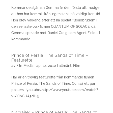
Kommande stjärnan Gemma är den första att medge
att hon har kommit från ingenstans på väldigt kort tid.
Hon blev välkänd efter att ha spelat “Bondbruden” i
den senaste 007 filmen QUANTUM OF SOLACE, där
Gemma spelade mot Daniel Craig som Agent Fields. I
kommande...
Prince of Persia: The Sands of Time –
Featurette
av
FilmMedia
|
apr 14, 2010
|
allmänt
,
Film
Här är en trevlig featurette från kommande filmen
Prince of Persia: The Sands of Time. Och så ett par
posters. [youtube=http://www.youtube.com/watch?
v=-XIbGUA5dH4]...
Ny trailer – Prince of Persia: The Sands of