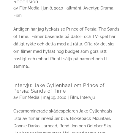
Recension
av
FilmMedia
|
jun 8, 2010
|
allmänt
,
Äventyr
,
Drama
,
Film
Äntligen har jag lyckats se Prince of Persia: The Sands
of Time. Filmer baserade på dator- och TV-spel har
dåligt rykte och detta med all rätta. Ofta rör det sig
om filmer med hyfsat hög budget som görs rätt
hastigt och enbart för att sälja på namnet och till
samma...
Intervju: Jake Gyllenhaal om Prince of
Persia: Sands of Time
av
FilmMedia
|
maj 19, 2010
|
Film
,
Intervju
Oscarnominerade skådespelaren Jake Gyllenhaals
lista av filmer innehåller bl.a. Brokeback Mountain,
Donnie Darko, Jarhead, Rendition och October Sky.