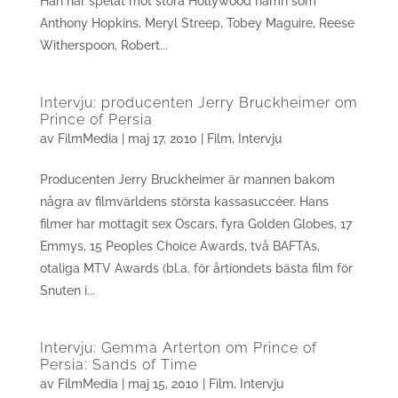
Han har spelat mot stora Hollywood namn som
Anthony Hopkins, Meryl Streep, Tobey Maguire, Reese
Witherspoon, Robert...
Intervju: producenten Jerry Bruckheimer om
Prince of Persia
av
FilmMedia
|
maj 17, 2010
|
Film
,
Intervju
Producenten Jerry Bruckheimer är mannen bakom
några av filmvärldens största kassasuccéer. Hans
filmer har mottagit sex Oscars, fyra Golden Globes, 17
Emmys, 15 Peoples Choice Awards, två BAFTAs,
otaliga MTV Awards (bl.a. för årtiondets bästa film för
Snuten i...
Intervju: Gemma Arterton om Prince of
Persia: Sands of Time
av
FilmMedia
|
maj 15, 2010
|
Film
,
Intervju