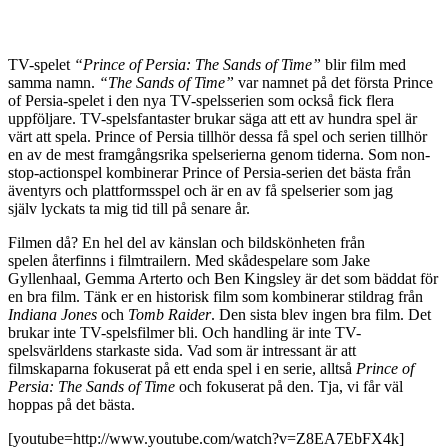
TV-spelet
“Prince of Persia: The Sands of Time”
blir film med
samma namn.
“The Sands of Time”
var namnet på det första Prince
of Persia-spelet i den nya TV-spelsserien som också fick flera
uppföljare. TV-spelsfantaster brukar säga att ett av hundra spel är
värt att spela. Prince of Persia tillhör dessa få spel och serien tillhör
en av de mest framgångsrika spelserierna genom tiderna. Som non-
stop-actionspel kombinerar Prince of Persia-serien det bästa från
äventyrs och plattformsspel och är en av få spelserier som jag
själv lyckats ta mig tid till på senare år.
Filmen då? En hel del av känslan och bildskönheten från
spelen återfinns i filmtrailern. Med skådespelare som Jake
Gyllenhaal, Gemma Arterto och Ben Kingsley är det som bäddat för
en bra film. Tänk er en historisk film som kombinerar stildrag från
Indiana Jones
och
Tomb Raider
. Den sista blev ingen bra film. Det
brukar inte TV-spelsfilmer bli. Och handling är inte TV-
spelsvärldens starkaste sida. Vad som är intressant är att
filmskaparna fokuserat på ett enda spel i en serie, alltså
Prince of
Persia: The Sands of Time
och fokuserat på den. Tja, vi får väl
hoppas på det bästa.
[youtube=http://www.youtube.com/watch?v=Z8EA7EbFX4k]