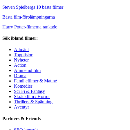
Steven Spielbergs 10 bästa filmer
Bästa film-förolämpningarna
Harry Potter-filmerna rankade
Sök ibland filmer:
Allmänt
Topplistor
Nyheter
Action
Animerad film
Drama
Familjefilmer & Matiné
Komedier
Sci-Fi & Fantasy
Skräckfilm / Horror
Thrillers & Spänning
Äventyr
Partners & Friends
SEO-konsult