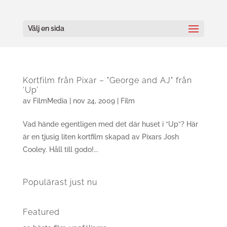
Välj en sida
Kortfilm från Pixar – "George and AJ" från
‘Up’
av
FilmMedia
|
nov 24, 2009
|
Film
Vad hände egentligen med det där huset i “Up”? Här
är en tjusig liten kortfilm skapad av Pixars Josh
Cooley. Håll till godo!...
Populärast just nu
Featured