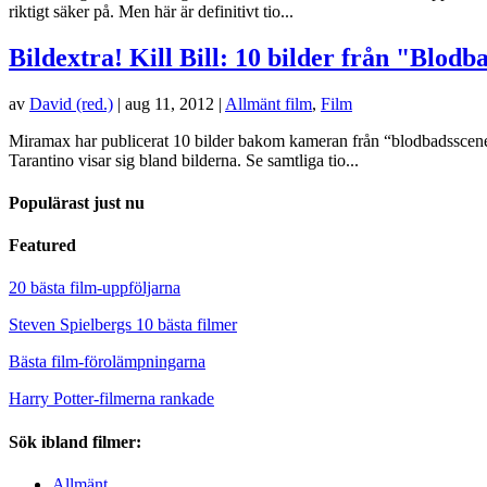
riktigt säker på. Men här är definitivt tio...
Bildextra! Kill Bill: 10 bilder från "Blodb
av
David (red.)
|
aug 11, 2012
|
Allmänt film
,
Film
Miramax har publicerat 10 bilder bakom kameran från “blodbadsscenen” 
Tarantino visar sig bland bilderna. Se samtliga tio...
Populärast just nu
Featured
20 bästa film-uppföljarna
Steven Spielbergs 10 bästa filmer
Bästa film-förolämpningarna
Harry Potter-filmerna rankade
Sök ibland filmer:
Allmänt