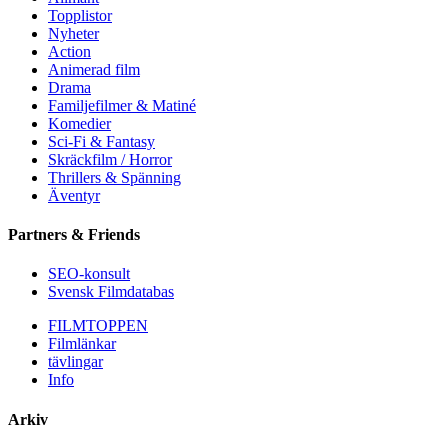
Topplistor
Nyheter
Action
Animerad film
Drama
Familjefilmer & Matiné
Komedier
Sci-Fi & Fantasy
Skräckfilm / Horror
Thrillers & Spänning
Äventyr
Partners & Friends
SEO-konsult
Svensk Filmdatabas
FILMTOPPEN
Filmlänkar
tävlingar
Info
Arkiv