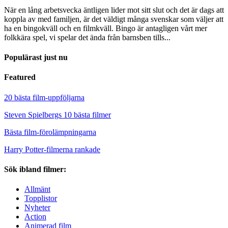
När en lång arbetsvecka äntligen lider mot sitt slut och det är dags att
koppla av med familjen, är det väldigt många svenskar som väljer att
ha en bingokväll och en filmkväll. Bingo är antagligen vårt mer
folkkära spel, vi spelar det ända från barnsben tills...
Populärast just nu
Featured
20 bästa film-uppföljarna
Steven Spielbergs 10 bästa filmer
Bästa film-förolämpningarna
Harry Potter-filmerna rankade
Sök ibland filmer:
Allmänt
Topplistor
Nyheter
Action
Animerad film