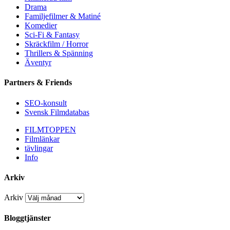
Drama
Familjefilmer & Matiné
Komedier
Sci-Fi & Fantasy
Skräckfilm / Horror
Thrillers & Spänning
Äventyr
Partners & Friends
SEO-konsult
Svensk Filmdatabas
FILMTOPPEN
Filmlänkar
tävlingar
Info
Arkiv
Arkiv
Bloggtjänster