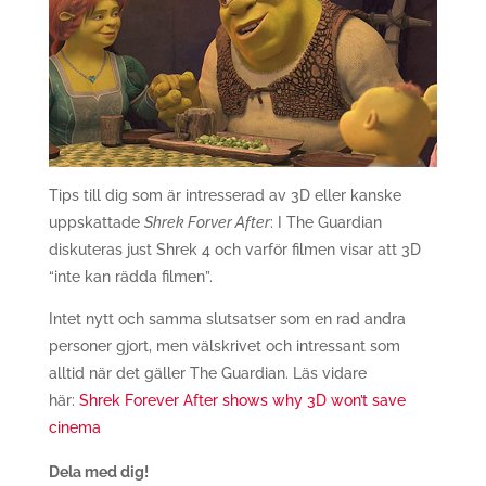
Tips till dig som är intresserad av 3D eller kanske
uppskattade
Shrek Forver After
: I The Guardian
diskuteras just Shrek 4 och varför filmen visar att 3D
“inte kan rädda filmen”.
Intet nytt och samma slutsatser som en rad andra
personer gjort, men välskrivet och intressant som
alltid när det gäller The Guardian. Läs vidare
här:
Shrek Forever After shows why 3D won’t save
cinema
Dela med dig!