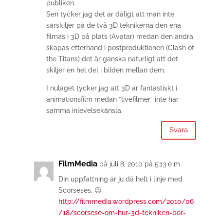
publiken.
Sen tycker jag det är dåligt att man inte
särskiljer på de två 3D teknikerna den ena
filmas i 3D på plats (Avatar) medan den andra
skapas efterhand i postproduktionen (Clash of
the Titans) det är ganska naturligt att det
skiljer en hel del i bilden mellan dem.
I nuläget tycker jag att 3D är fantastiskt i
animationsfilm medan “livefilmer” inte har
samma inlevelsekänsla.
Svara
FilmMedia
på juli 8, 2010 på 5:13 e m
Din uppfattning är ju då helt i linje med
Scorseses. 😉
http://filmmedia.wordpress.com/2010/06
/18/scorsese-om-hur-3d-tekniken-bor-