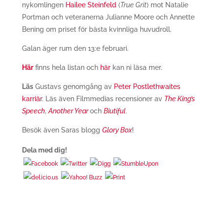
nykomlingen
Hailee Steinfeld
(
True Grit
) mot Natalie
Portman och veteranerna Julianne Moore och Annette
Bening om priset för bästa kvinnliga huvudroll.
Galan äger rum den 13:e februari.
Här
finns hela listan och
här
kan ni läsa mer.
Läs
Gustavs genomgång av
Peter Postlethwaites
karriär
. Läs även Filmmedias recensioner av
The King’s
Speech
,
Another Year
och
Biutiful
.
Besök även Saras blogg
Glory Box
!
Dela med dig!