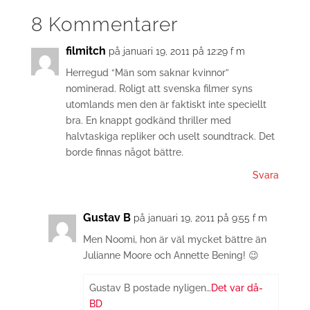
8 Kommentarer
filmitch
på januari 19, 2011 på 12:29 f m
Herregud “Män som saknar kvinnor”
nominerad. Roligt att svenska filmer syns
utomlands men den är faktiskt inte speciellt
bra. En knappt godkänd thriller med
halvtaskiga repliker och uselt soundtrack. Det
borde finnas något bättre.
Svara
Gustav B
på januari 19, 2011 på 9:55 f m
Men Noomi, hon är väl mycket bättre än
Julianne Moore och Annette Bening! 😉
Gustav B postade nyligen…
Det var då-
BD