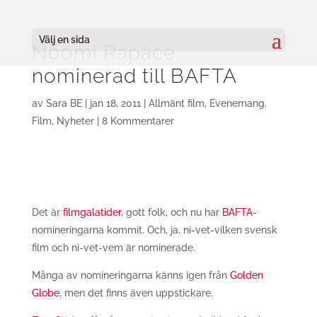
Välj en sida
Noomi Rapace
nominerad till BAFTA
av
Sara BE
|
jan 18, 2011
|
Allmänt film
,
Evenemang
,
Film
,
Nyheter
|
8 Kommentarer
Det är
filmgalatider
, gott folk, och nu har
BAFTA
-
nomineringarna kommit. Och, ja, ni-vet-vilken svensk
film och ni-vet-vem är nominerade.
Många av nomineringarna känns igen från
Golden
Globe
, men det finns även uppstickare.