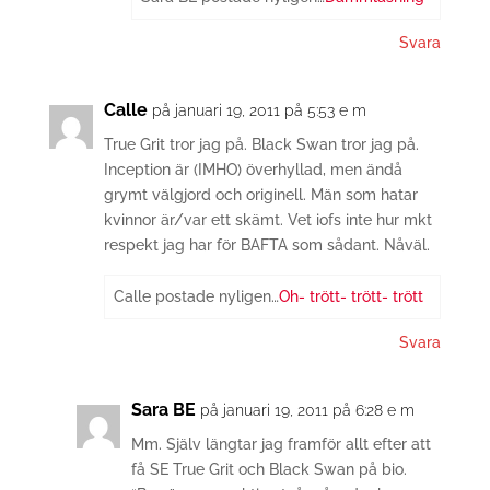
Svara
Calle
på januari 19, 2011 på 5:53 e m
True Grit tror jag på. Black Swan tror jag på.
Inception är (IMHO) överhyllad, men ändå
grymt välgjord och originell. Män som hatar
kvinnor är/var ett skämt. Vet iofs inte hur mkt
respekt jag har för BAFTA som sådant. Nåväl.
Calle postade nyligen…
Oh- trött- trött- trött
Svara
Sara BE
på januari 19, 2011 på 6:28 e m
Mm. Själv längtar jag framför allt efter att
få SE True Grit och Black Swan på bio.