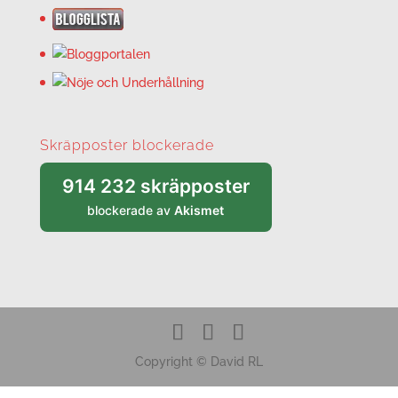
Skräpposter blockerade
914 232 skräpposter
blockerade av
Akismet
Copyright © David RL