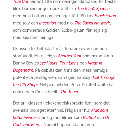
True Grit
har fått åtta nomineringar, däribland för bästa
film. Dominerar gör dock brittiska
The King’s Speech
med hela fjorton nomineringar, tätt följd av
Black Swan
med tolv och
Inception
med nio.
The Social Network
,
som dominerade Golden Globe-galan, får nöja sig
med sex nomineringar.
I klassen för brittisk film är, förutom ovan nämnda
storfavorit, Mike Leighs
Another Year
nominerad jämte
Danny Boyles
127 Hours
,
Four Lions
och
Made in
Dagenham
. På debutsidan finns den mest hemliga
potentiella pristagaren, nämligen Banksy (
Exit Through
the Gift Shop
)
. Nyligen avlidne Peter Postlethwaite har
nominerats för sin biroll i
The Town
.
Det är i klassen “Icke-engelskspråkig film” som det
svenska bidraget återfinns. Frågan är hur
Män som
hatar kvinnor
står sig mot filmer som
Biutiful
och
Of
Gods and Men
… Noomi Rapace tävlar jämte