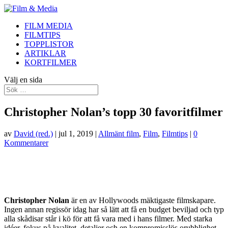
FILM MEDIA
FILMTIPS
TOPPLISTOR
ARTIKLAR
KORTFILMER
Välj en sida
Christopher Nolan’s topp 30 favoritfilmer
av
David (red.)
|
jul 1, 2019
|
Allmänt film
,
Film
,
Filmtips
|
0
Kommentarer
Christopher Nolan
är en av Hollywoods mäktigaste filmskapare.
Ingen annan regissör idag har så lätt att få en budget beviljad och typ
alla skådisar står i kö för att få vara med i hans filmer. Med starka
idéer, fokus på kvalitet, detaljer och en kompromisslös orubblighet