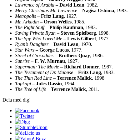
Lawrence of Arabia
–
David Lean
, 1982.
Merry Christmas Mr. Lawrence
–
Nagisa Oshima
, 1983.
Metropolis
–
Fritz Lang
, 1927.
Mr. Arkadin
–
Orson Welles
, 1985.
The Right Stuff
–
Philip Kaufman
, 1983.
Saving Private Ryan
–
Steven Spielberg
, 1998.
The Spy Who Loved Me
–
Lewis Gilbert
, 1977.
Ryan’s Daughter
–
David Lean
, 1970.
Star Wars
–
George Lucas
, 1977.
Street of Crocodiles
–
Brothers Quay
, 1986.
Sunrise
–
F. W. Murnau
, 1927.
Superman: The Movie
–
Richard Donner
, 1987.
The Testament of Dr. Mabuse
–
Fritz Lang
, 1933.
The Thin Red Line
–
Terrence Malick
, 1998.
Topkapi
–
Jules Dassin
, 1964.
The Tree of Life
–
Terrence Malick
, 2011.
Dela med dig!