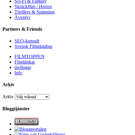
Sci-Fi & Fantasy
Skräckfilm / Horror
Thrillers & Spänning
Äventyr
Partners & Friends
SEO-konsult
Svensk Filmdatabas
FILMTOPPEN
Filmlänkar
tävlingar
Info
Arkiv
Arkiv
Bloggtjänster