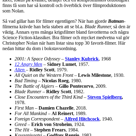
finns få som har så kontroll och överblick över filmproduktionen
som Nolan.
Så vad gillar han för filmer egentligen? När han gjorde
Batman
-
filmerna krävde han hela staben att se bl.a.
Blade Runner,
så den är
viktig. Annars syns många krigsfilmer bland favoriterna och några
Science Fiction-klassiker. Bra filmer och mycket medvetna val gör
Christopher Nolan när ham listar sina topp 30 favorit-filmer. Här
nedan hittar du dom i bokstavsordning.
2001: A Space Odyssey
–
Stanley Kubrick
, 1968
12 Angry Men
–
Sidney Lumet
, 1957.
Alien
–
Ridley Scott
, 1979.
All Quiet on the Western Front
–
Lewis Milestone
, 1930.
Bad Timing
–
Nicolas Roeg
, 1980.
The Battle of Algiers
–
Gillo Pontecorvo
, 2009.
Blade Runner
–
Ridley Scott
, 1982.
Close Encounters of the Third Kind
–
Steven Spielberg
,
1978.
First Man
–
Damien Chazelle
, 2018.
For All Mankind
–
Al Reinert
, 1989.
Foreign Correspondent
–
Alfred Hitchcock
, 1940.
Greed
–
Erich von Stroheim
, 1924.
The Hit
–
Stephen Frears
, 1984.
Koyaanisqatsi
–
Godfrey Reggio
, 1983.