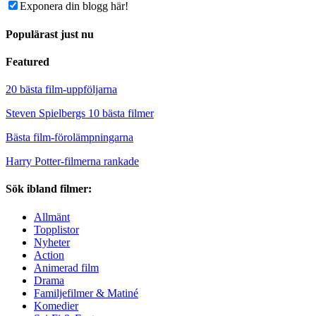
Exponera din blogg här!
Populärast just nu
Featured
20 bästa film-uppföljarna
Steven Spielbergs 10 bästa filmer
Bästa film-förolämpningarna
Harry Potter-filmerna rankade
Sök ibland filmer:
Allmänt
Topplistor
Nyheter
Action
Animerad film
Drama
Familjefilmer & Matiné
Komedier