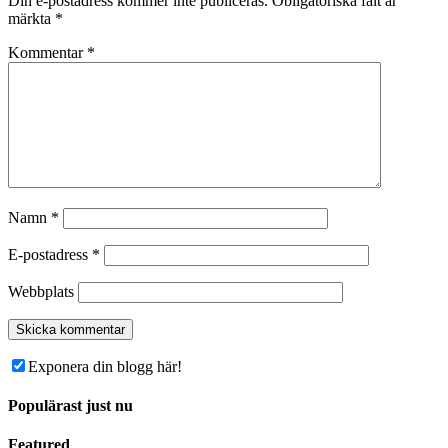
Din e-postadress kommer inte publiceras.
Obligatoriska fält är
märkta
*
Kommentar
*
Namn
*
E-postadress
*
Webbplats
Exponera din blogg här!
Populärast just nu
Featured