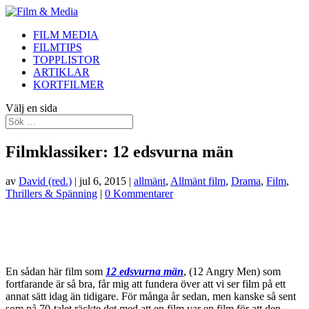
FILM MEDIA
FILMTIPS
TOPPLISTOR
ARTIKLAR
KORTFILMER
Välj en sida
Filmklassiker: 12 edsvurna män
av
David (red.)
|
jul 6, 2015
|
allmänt
,
Allmänt film
,
Drama
,
Film
,
Thrillers & Spänning
|
0 Kommentarer
En sådan här film som
12 edsvurna män
, (12 Angry Men) som
fortfarande är så bra, får mig att fundera över att vi ser film på ett
annat sätt idag än tidigare. För många år sedan, men kanske så sent
som på 70-talet räckte det med att en film var en film för att den