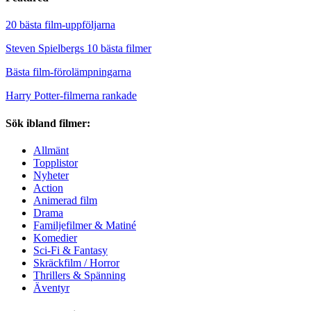
20 bästa film-uppföljarna
Steven Spielbergs 10 bästa filmer
Bästa film-förolämpningarna
Harry Potter-filmerna rankade
Sök ibland filmer:
Allmänt
Topplistor
Nyheter
Action
Animerad film
Drama
Familjefilmer & Matiné
Komedier
Sci-Fi & Fantasy
Skräckfilm / Horror
Thrillers & Spänning
Äventyr