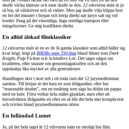
skulle väcka intresse och man skulle se den.
12 edsvurna män
är ju
så bra, så välskriven och så vidare. Men jag skulle vilja klippa bort
en hel del minuter i början och börja direkt när juryn satt sig vid
bordet. Pang på det väsentliga. Inga onödiga transport eller
mingelscener. Ge mig konflikten direkt.
En alltid älskad filmklassiker
12 edsvurna män
är en av de få gamla klassiker som alltid håller sig
kvar högt, högt på
IMDBs topp 250-lista
bland filmer som
Dark
Knight
,
Pulp Fiction
och
Schindlers List
. Det säger något om
kvaliteten, eller snarare om genomslagskraften och att den
uppskattas lika mycket av alla generationer.
Handlingen sker i stort sett i ett enda rum där 12 jurymedlemmar
samlats. Till början är det bara en som ifrågasätter, eller har
”reasonable doubts”, om en tonåring som sägs ha dödat sin pappa
med en kniv. Först verkar hela målet glasklart, men efter att
huvudvittnen ifrågasätts en efter en så blir det hela mer komplicerat
och tvivlen bland jurymedlemmarna större.
En fulländad Lumet
Jo, på det hela taget är 12 edsvurna män en otroligt bra film.