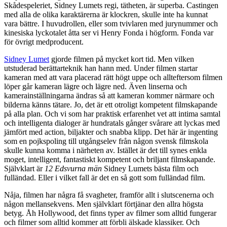
Skådespeleriet, Sidney Lumets regi, tätheten, är superba. Castingen
med alla de olika karaktärerna är klockren, skulle inte ha kunnat
vara bättre. I huvudrollen, eller som tvivlaren med jurynummer och
kinesiska lyckotalet åtta ser vi Henry Fonda i högform. Fonda var
för övrigt medproducent.
Sidney Lumet
gjorde filmen på mycket kort tid. Men vilken
utstuderad berättarteknik han hann med. Under filmen startar
kameran med att vara placerad rätt högt uppe och allteftersom filmen
löper går kameran lägre och lägre ned. Även linserna och
kamerainställningarna ändras så att kameran kommer närmare och
bilderna känns tätare. Jo, det är ett otroligt kompetent filmskapande
på alla plan. Och vi som har praktisk erfarenhet vet att intima samtal
och intelligenta dialoger är hundratals gånger svårare att lyckas med
jämfört med action, biljakter och snabba klipp. Det här är ingenting
som en pojkspoling till utgångselev från någon svensk filmskola
skulle kunna komma i närheten av. Istället är det till synes enkla
moget, intelligent, fantastiskt kompetent och briljant filmskapande.
Självklart är
12 Edsvurna män
Sidney Lumets bästa film och
fulländad. Eller i vilket fall är det en så gott som fulländad film.
Nåja, filmen har några få svagheter, framför allt i slutscenerna och
någon mellansekvens. Men självklart förtjänar den allra högsta
betyg. Åh Hollywood, det finns typer av filmer som alltid fungerar
och filmer som alltid kommer att förbli älskade klassiker. Och