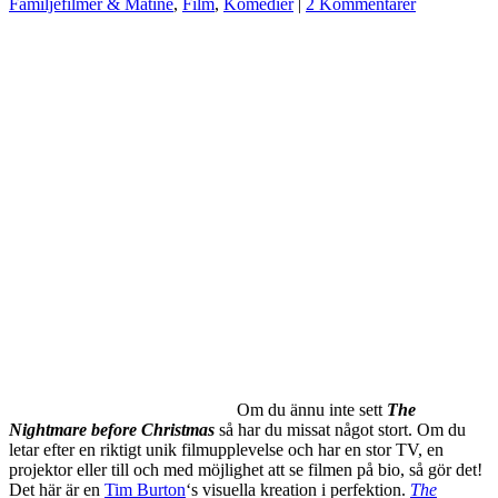
Familjefilmer & Matiné
,
Film
,
Komedier
|
2 Kommentarer
Om du ännu inte sett
The
Nightmare before Christmas
så har du missat något stort. Om du
letar efter en riktigt unik filmupplevelse och har en stor TV, en
projektor eller till och med möjlighet att se filmen på bio, så gör det!
Det här är en
Tim Burton
‘s visuella kreation i perfektion.
The