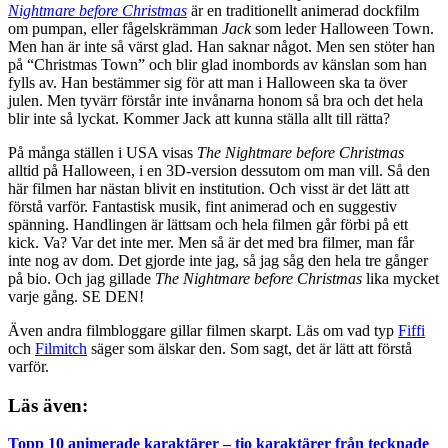
Nightmare before Christmas
är en traditionellt animerad dockfilm
om pumpan, eller fågelskrämman
Jack
som leder Halloween Town.
Men han är inte så värst glad. Han saknar något. Men sen stöter han
på “Christmas Town” och blir glad inombords av känslan som han
fylls av. Han bestämmer sig för att man i Halloween ska ta över
julen. Men tyvärr förstår inte invånarna honom så bra och det hela
blir inte så lyckat. Kommer Jack att kunna ställa allt till rätta?
På många ställen i USA visas
The Nightmare before Christmas
alltid på Halloween, i en 3D-version dessutom om man vill. Så den
här filmen har nästan blivit en institution. Och visst är det lätt att
förstå varför. Fantastisk musik, fint animerad och en suggestiv
spänning. Handlingen är lättsam och hela filmen går förbi på ett
kick. Va? Var det inte mer. Men så är det med bra filmer, man får
inte nog av dom. Det gjorde inte jag, så jag såg den hela tre gånger
på bio. Och jag gillade
The Nightmare before Christmas
lika mycket
varje gång. SE DEN!
Även andra filmbloggare gillar filmen skarpt. Läs om vad typ
Fiffi
och
Filmitch
säger som älskar den. Som sagt, det är lätt att förstå
varför.
Läs även:
Topp 10 animerade karaktärer – tio karaktärer från tecknade