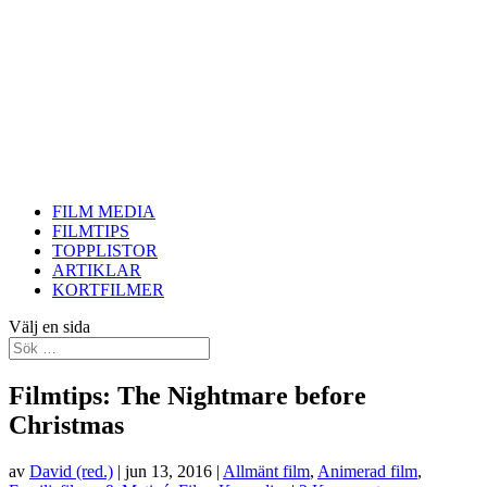
FILM MEDIA
FILMTIPS
TOPPLISTOR
ARTIKLAR
KORTFILMER
Välj en sida
Filmtips: The Nightmare before
Christmas
av
David (red.)
|
jun 13, 2016
|
Allmänt film
,
Animerad film
,