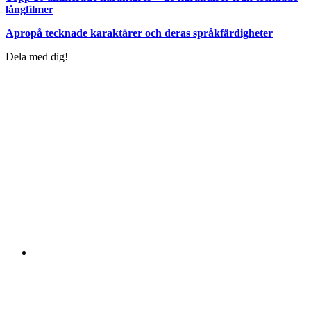
långfilmer
Apropå tecknade karaktärer och deras språkfärdigheter
Dela med dig!