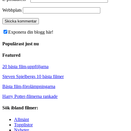
Webbplats
Exponera din blogg här!
Populärast just nu
Featured
20 bästa film-uppföljarna
Steven Spielbergs 10 bästa filmer
Bästa film-förolämpningarna
Harry Potter-filmerna rankade
Sök ibland filmer:
Allmänt
Topplistor
Nyheter