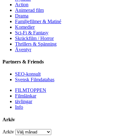
Action
Animerad film
Drama
Familjefilmer & Matiné
Komedier
Sci-Fi & Fantasy
Skräckfilm / Horror
Thrillers & Spänning
Äventyr
Partners & Friends
SEO-konsult
Svensk Filmdatabas
FILMTOPPEN
Filmlänkar
tävlingar
Info
Arkiv
Arkiv