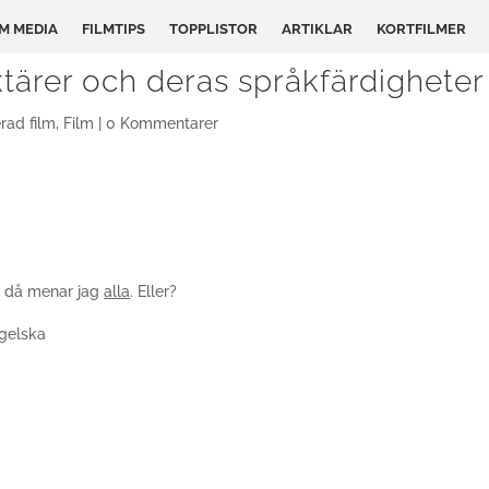
LM MEDIA
FILMTIPS
TOPPLISTOR
ARTIKLAR
KORTFILMER
tärer och deras språkfärdigheter
rad film
,
Film
|
0 Kommentarer
ch då menar jag
alla
. Eller?