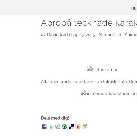
FI
Apropå tecknade karak
av
David (red.)
|
apr 5, 2015
|
Allmänt film
,
Anime
Alla animerade karaktärer kan faktiskt tala. O
Dela med dig!