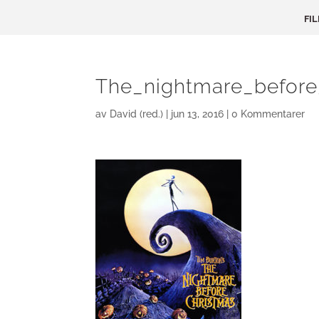
FI
The_nightmare_before
av
David (red.)
|
jun 13, 2016
|
0 Kommentarer