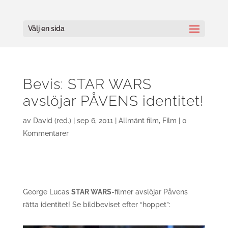
Välj en sida
Bevis: STAR WARS
avslöjar PÅVENS identitet!
av
David (red.)
|
sep 6, 2011
|
Allmänt film
,
Film
|
0
Kommentarer
George Lucas
STAR WARS
-filmer avslöjar Påvens
rätta identitet! Se bildbeviset efter “hoppet”: