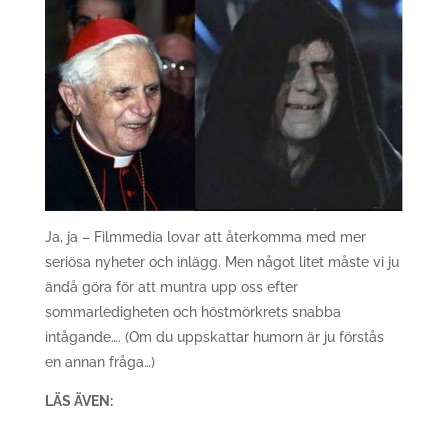
Ja, ja – Filmmedia lovar att återkomma med mer
seriösa nyheter och inlägg. Men något litet måste vi ju
ändå göra för att muntra upp oss efter
sommarledigheten och höstmörkrets snabba
intågande…. (Om du uppskattar humorn är ju förstås
en annan fråga…)
LÄS ÄVEN: