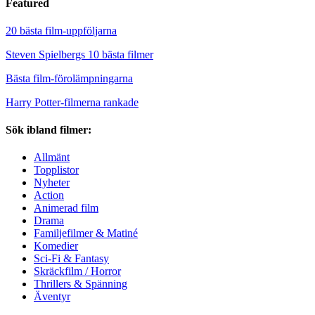
Featured
20 bästa film-uppföljarna
Steven Spielbergs 10 bästa filmer
Bästa film-förolämpningarna
Harry Potter-filmerna rankade
Sök ibland filmer:
Allmänt
Topplistor
Nyheter
Action
Animerad film
Drama
Familjefilmer & Matiné
Komedier
Sci-Fi & Fantasy
Skräckfilm / Horror
Thrillers & Spänning
Äventyr