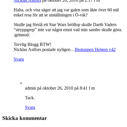
Nicklas Astfors
på oktober 26, 2010 på 2:17 f m
Haha, och visa säger att jag var galen som åkte över 60 mil
enkel resa för att se utställningen i Ö-vik?
Skulle jag förslå ett Star Wars bröllop skulle Darth Vaders
“stryppgrep” inte var något emot vad min sambo skulle göra.
:grinnod:
Trevlig Blogg BTW!
Nicklas Astfors postade nyligen…
Biotoppen Helgen v42
Svara
admin
på oktober 26, 2010 på 8:41 f m
Tack.
Svara
Skicka kommentar