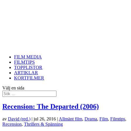
FILM MEDIA
FILMTIPS
TOPPLISTOR
ARTIKLAR
KORTFILMER
Välj en sida
Recension: The Departed (2006)
av
David (red.)
|
jul 26, 2016
|
Allmänt film
,
Drama
,
Film
,
Filmtips
,
Recension
,
Thrillers & Spänning