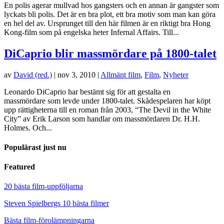
En polis agerar mullvad hos gangsters och en annan är gangster som
lyckats bli polis. Det är en bra plot, ett bra motiv som man kan göra
en hel del av. Ursprunget till den här filmen är en riktigt bra Hong
Kong-film som på engelska heter Infernal Affairs. Till...
DiCaprio blir massmördare på 1800-talet
av
David (red.)
|
nov 3, 2010
|
Allmänt film
,
Film
,
Nyheter
Leonardo DiCaprio har bestämt sig för att gestalta en
massmördare som levde under 1800-talet. Skådespelaren har köpt
upp rättigheterna till en roman från 2003, “The Devil in the White
City” av Erik Larson som handlar om massmördaren Dr. H.H.
Holmes. Och...
Populärast just nu
Featured
20 bästa film-uppföljarna
Steven Spielbergs 10 bästa filmer
Bästa film-förolämpningarna