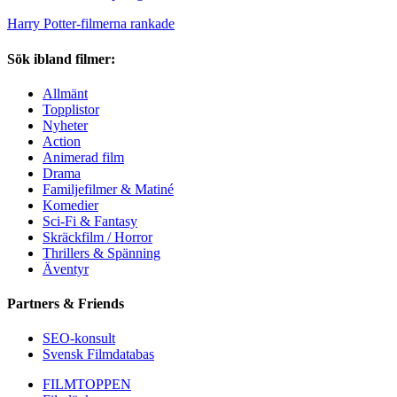
Harry Potter-filmerna rankade
Sök ibland filmer:
Allmänt
Topplistor
Nyheter
Action
Animerad film
Drama
Familjefilmer & Matiné
Komedier
Sci-Fi & Fantasy
Skräckfilm / Horror
Thrillers & Spänning
Äventyr
Partners & Friends
SEO-konsult
Svensk Filmdatabas
FILMTOPPEN