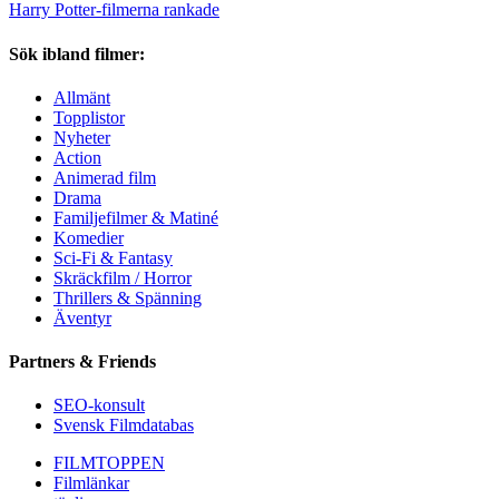
Harry Potter-filmerna rankade
Sök ibland filmer:
Allmänt
Topplistor
Nyheter
Action
Animerad film
Drama
Familjefilmer & Matiné
Komedier
Sci-Fi & Fantasy
Skräckfilm / Horror
Thrillers & Spänning
Äventyr
Partners & Friends
SEO-konsult
Svensk Filmdatabas
FILMTOPPEN
Filmlänkar