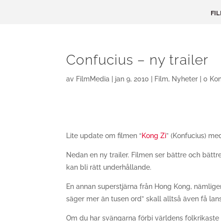
FI
Confucius – ny trailer
av
FilmMedia
|
jan 9, 2010
|
Film
,
Nyheter
|
0 Ko
Lite update om filmen “
Kong Zi
” (Konfucius) me
Nedan en ny trailer. Filmen ser bättre och bättr
kan bli rätt underhållande.
En annan superstjärna från Hong Kong, nämlige
säger mer än tusen ord” skall alltså även få lan
Om du har svängarna förbi världens folkrikaste 