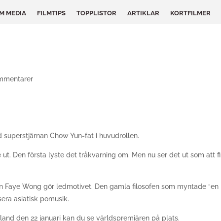
LM MEDIA
FILMTIPS
TOPPLISTOR
ARTIKLAR
KORTFILMER
mmentarer
d superstjärnan Chow Yun-fat i huvudrollen.
e ut. Den första lyste det tråkvarning om. Men nu ser det ut som att 
n Faye Wong gör ledmotivet. Den gamla filosofen som myntade “en 
sera asiatisk pomusik.
land den 22 januari kan du se världspremiären på plats.