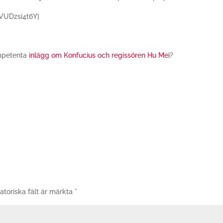
VUDzsi4t6Y]
ompetenta
inlägg om Konfucius och regissören Hu Mei
?
atoriska fält är märkta
*