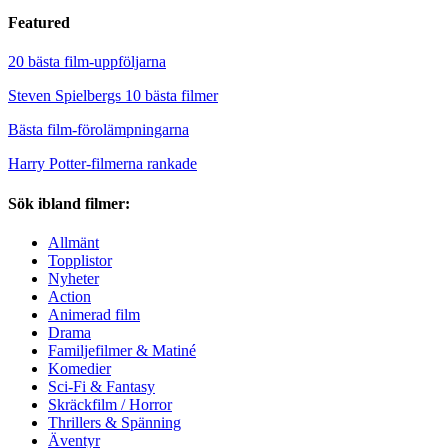
Featured
20 bästa film-uppföljarna
Steven Spielbergs 10 bästa filmer
Bästa film-förolämpningarna
Harry Potter-filmerna rankade
Sök ibland filmer:
Allmänt
Topplistor
Nyheter
Action
Animerad film
Drama
Familjefilmer & Matiné
Komedier
Sci-Fi & Fantasy
Skräckfilm / Horror
Thrillers & Spänning
Äventyr