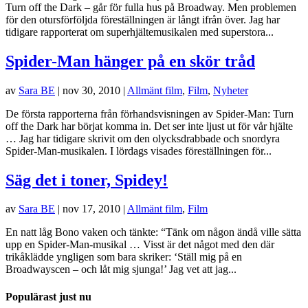
Turn off the Dark – går för fulla hus på Broadway. Men problemen
för den otursförföljda föreställningen är långt ifrån över. Jag har
tidigare rapporterat om superhjältemusikalen med superstora...
Spider-Man hänger på en skör tråd
av
Sara BE
|
nov 30, 2010
|
Allmänt film
,
Film
,
Nyheter
De första rapporterna från förhandsvisningen av Spider-Man: Turn
off the Dark har börjat komma in. Det ser inte ljust ut för vår hjälte
… Jag har tidigare skrivit om den olycksdrabbade och snordyra
Spider-Man-musikalen. I lördags visades föreställningen för...
Säg det i toner, Spidey!
av
Sara BE
|
nov 17, 2010
|
Allmänt film
,
Film
En natt låg Bono vaken och tänkte: “Tänk om någon ändå ville sätta
upp en Spider-Man-musikal … Visst är det något med den där
trikåklädde yngligen som bara skriker: ‘Ställ mig på en
Broadwayscen – och låt mig sjunga!’ Jag vet att jag...
Populärast just nu