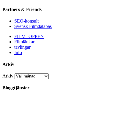
Partners & Friends
SEO-konsult
Svensk Filmdatabas
FILMTOPPEN
Filmlänkar
tävlingar
Info
Arkiv
Arkiv
Bloggtjänster