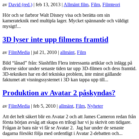
av
David (red.)
|
feb 13, 2013
|
Allmänt film
,
Film
,
Filmteori
Hör och se farbror Walt Disney visa och berätta om sin
kamerateknik med multipla lager. Mycket spännande och väldigt
mysigt!...
3D lyser inte upp filmens framtid
av
FilmMedia
|
jul 21, 2010
|
allmänt
,
Film
Bild “lånad” från: Slashfilm Flera intressanta artiklar och inlägg på
diverse sidor under senaste tiden tar upp 3D-filmen och dess framtid.
3D-tekniken har en del tekniska problem, inte minst gällande
faktumet att visningssystemet i 3D kan tappa upp till...
Produktion av Avatar 2 påskyndas?
av
FilmMedia
|
feb 5, 2010
|
allmänt
,
Film
,
Nyheter
Att det helt säkert blir en Avatar 2 och att James Cameron redan från
första början avsåg att skapa en trilogi har vi ju skrivit om tidigare.
Frågan är bara när vi får se Avatar 2. Jag har under de senaste
dagarna försökt följa med ordentligt i Avatar 2-debatten och...