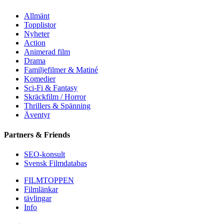
Allmänt
Topplistor
Nyheter
Action
Animerad film
Drama
Familjefilmer & Matiné
Komedier
Sci-Fi & Fantasy
Skräckfilm / Horror
Thrillers & Spänning
Äventyr
Partners & Friends
SEO-konsult
Svensk Filmdatabas
FILMTOPPEN
Filmlänkar
tävlingar
Info