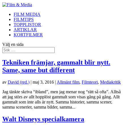
FILM MEDIA
FILMTIPS
TOPPLISTOR
ARTIKLAR
KORTFILMER
Välj en sida
Tekniken främjar, gammalt blir nytt.
Same, same but different
av
David (red.)
|
maj 3, 2016
|
Allmänt film
,
Filmteori
,
Mediakritik
Jag tänkte skriva “ibland”, men jag menar nog “rätt så ofta”. Alltså
att jag störs av allt hopplöst gammalt som visas gång på gång. Allt
gammalt som inte alls är nytt. Samma historier, samma scener,
samma scenerier, samma bilder, samma...
Walt Disneys specialkamera