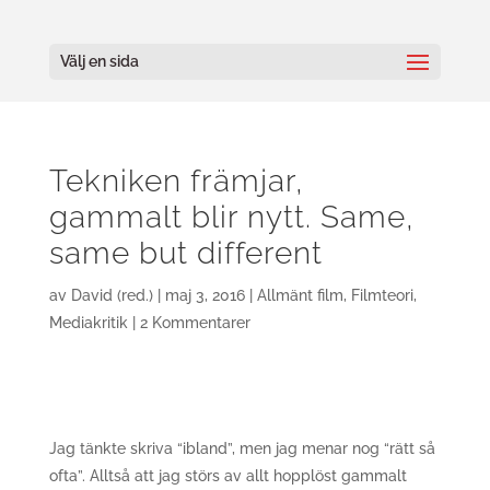
Välj en sida
Tekniken främjar,
gammalt blir nytt. Same,
same but different
av
David (red.)
|
maj 3, 2016
|
Allmänt film
,
Filmteori
,
Mediakritik
|
2 Kommentarer
Jag tänkte skriva “ibland”, men jag menar nog “rätt så
ofta”. Alltså att jag störs av allt hopplöst gammalt