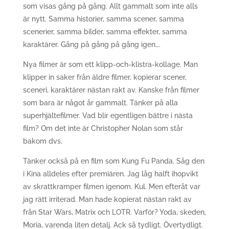
som visas gång på gång. Allt gammalt som inte alls
är nytt. Samma historier, samma scener, samma
scenerier, samma bilder, samma effekter, samma
karaktärer. Gång på gång på gång igen….
Nya filmer är som ett klipp-och-klistra-kollage. Man
klipper in saker från äldre filmer, kopierar scener,
sceneri, karaktärer nästan rakt av. Kanske från filmer
som bara är något år gammalt. Tänker på alla
superhjältefilmer. Vad blir egentligen bättre i nästa
film? Om det inte är Christopher Nolan som står
bakom dvs.
Tänker också på en film som Kung Fu Panda. Såg den
i Kina alldeles efter premiären. Jag låg halft ihopvikt
av skrattkramper filmen igenom. Kul. Men efteråt var
jag rätt irriterad. Man hade kopierat nästan rakt av
från Star Wars, Matrix och LOTR. Varför? Yoda, skeden,
Moria, varenda liten detalj. Ack så tydligt. Övertydligt.