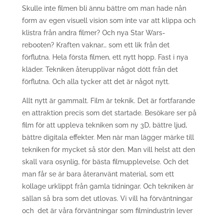
Skulle inte filmen bli ännu bättre om man hade nån
form av egen visuell vision som inte var att klippa och
klistra från andra filmer? Och nya Star Wars-
rebooten? Kraften vaknar… som ett lik från det
förflutna. Hela första filmen, ett nytt hopp. Fast i nya
kläder. Tekniken återupplivar något dött från det
förflutna. Och alla tycker att det är något nytt.
Allt nytt är gammalt. Film är teknik. Det är fortfarande
en attraktion precis som det startade. Besökare ser på
film för att uppleva tekniken som ny 3D, bättre ljud,
bättre digitala effekter. Men när man lägger märke till
tekniken för mycket så stör den. Man vill helst att den
skall vara osynlig, för bästa filmupplevelse. Och det
man får se är bara återanvänt material, som ett
kollage urklippt från gamla tidningar. Och tekniken är
sällan så bra som det utlovas. Vi vill ha förväntningar
och det är våra förväntningar som filmindustrin lever