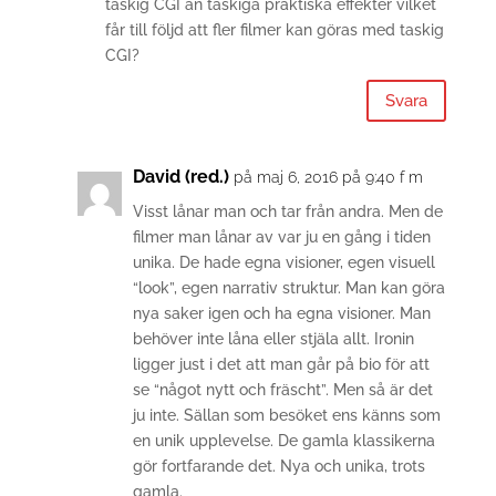
taskig CGI än taskiga praktiska effekter vilket
får till följd att fler filmer kan göras med taskig
CGI?
Svara
David (red.)
på maj 6, 2016 på 9:40 f m
Visst lånar man och tar från andra. Men de
filmer man lånar av var ju en gång i tiden
unika. De hade egna visioner, egen visuell
“look”, egen narrativ struktur. Man kan göra
nya saker igen och ha egna visioner. Man
behöver inte låna eller stjäla allt. Ironin
ligger just i det att man går på bio för att
se “något nytt och fräscht”. Men så är det
ju inte. Sällan som besöket ens känns som
en unik upplevelse. De gamla klassikerna
gör fortfarande det. Nya och unika, trots
gamla.