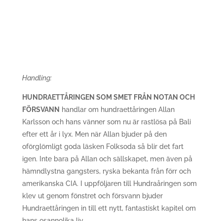
Handling:
HUNDRAETTÅRINGEN SOM SMET FRÅN NOTAN OCH
FÖRSVANN
handlar om hundraettåringen Allan
Karlsson och hans vänner som nu är rastlösa på Bali
efter ett år i lyx. Men när Allan bjuder på den
oförglömligt goda läsken Folksoda så blir det fart
igen. Inte bara på Allan och sällskapet, men även på
hämndlystna gangsters, ryska bekanta från förr och
amerikanska CIA. I uppföljaren till Hundraåringen som
klev ut genom fönstret och försvann bjuder
Hundraettåringen in till ett nytt, fantastiskt kapitel om
hans osannolika liv.