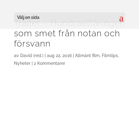
Välj en sida
Trailer – Hundraettåringen
som smet från notan och
försvann
av
David (red.)
|
aug 22, 2016
|
Allmänt film
,
Filmtips
,
Nyheter
|
2 Kommentarer