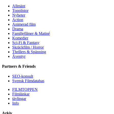
Allmänt
Topplistor
Nyheter
Action
Animerad film
Drama
Familjefilmer & Matiné
Komedier
Sci-Fi & Fantasy
Skräckfilm / Horror
Thrillers & Spänning
Äventyr
Partners & Friends
SEO-konsult
Svensk Filmdatabas
FILMTOPPEN
Filmlänkar
tävlingar
Info
Arkiv