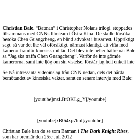
Christian Bale,
“Batman” i Christopher Nolans trilogi, stoppades
tillsammans med CNNs filmteam i Östra Kina. De skulle försöka
besöka Chen Guangcheng, en blind advokat i husarrest. Uppriktigt
sagt, så var det lite väl oförsiktigt, närmast klantigt, att vifta med
kameror framför kinesisk militär. Det blev inte heller bättre när Bale
sa “Jag ska träffa Chen Guangcheng”. Varför de inte gömde
kamerorna, samt inte ljög om sin vistelse, förstår jag helt enkelt inte.
Se två intressanta videoinslag från CNN nedan, dels det hårda
bemötandet av kinesiska vakter, samt en senare intervju med Bale:
[youtube]mzLBtOKLg_Y[/youtube]
[youtube]xB0i4xp7hnI[/youtube]
Christian Bale kan du se som Batman i
The Dark Knight Rises
,
som har premiär den 25:e Juli 2012