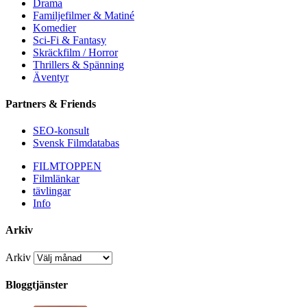
Drama
Familjefilmer & Matiné
Komedier
Sci-Fi & Fantasy
Skräckfilm / Horror
Thrillers & Spänning
Äventyr
Partners & Friends
SEO-konsult
Svensk Filmdatabas
FILMTOPPEN
Filmlänkar
tävlingar
Info
Arkiv
Arkiv
Bloggtjänster