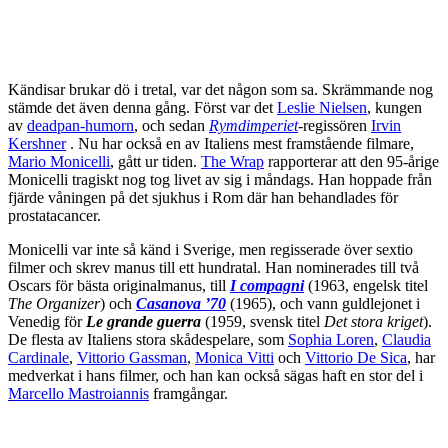
Kändisar brukar dö i tretal, var det någon som sa. Skrämmande nog
stämde det även denna gång. Först var det
Leslie Nielsen
, kungen
av
deadpan-humorn
, och sedan
Rymdimperiet
-regissören
Irvin
Kershner
. Nu har också en av Italiens mest framstående filmare,
Mario Monicelli
, gått ur tiden.
The Wrap
rapporterar att den 95-årige
Monicelli tragiskt nog tog livet av sig i måndags. Han hoppade från
fjärde våningen på det sjukhus i Rom där han behandlades för
prostatacancer.
Monicelli var inte så känd i Sverige, men regisserade över sextio
filmer och skrev manus till ett hundratal. Han nominerades till två
Oscars för bästa originalmanus, till
I compagni
(1963, engelsk titel
The Organizer
) och
Casanova ’70
(1965), och vann guldlejonet i
Venedig för
Le grande guerra
(1959, svensk titel
Det stora kriget
).
De flesta av Italiens stora skådespelare, som
Sophia Loren
,
Claudia
Cardinale
,
Vittorio Gassman
,
Monica Vitti
och
Vittorio De Sica
, har
medverkat i hans filmer, och han kan också sägas haft en stor del i
Marcello Mastroiannis
framgångar.