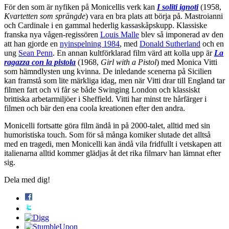
För den som är nyfiken på Monicellis verk kan
I soliti ignoti
(1958,
Kvartetten som sprängde
) vara en bra plats att börja på. Mastroianni
och Cardinale i en gammal hederlig kassaskåpskupp. Klassiske
franska nya vågen-regissören
Louis Malle
blev så imponerad av den
att han gjorde en
nyinspelning 1984
, med
Donald Sutherland
och en
ung
Sean Penn
. En annan kultförklarad film värd att kolla upp är
La
ragazza con la pistola
(1968,
Girl with a Pistol
) med Monica Vitti
som hämndlysten ung kvinna. De inledande scenerna på Sicilien
kan framstå som lite märkliga idag, men när Vitti drar till England tar
filmen fart och vi får se både Swinging London och klassiskt
brittiska arbetarmiljöer i Sheffield. Vitti har minst tre hårfärger i
filmen och bär den ena coola kreationen efter den andra.
Monicelli fortsatte göra film ändå in på 2000-talet, alltid med sin
humoristiska touch. Som för så många komiker slutade det alltså
med en tragedi, men Monicelli kan ändå vila fridfullt i vetskapen att
italienarna alltid kommer glädjas åt det rika filmarv han lämnat efter
sig.
Dela med dig!