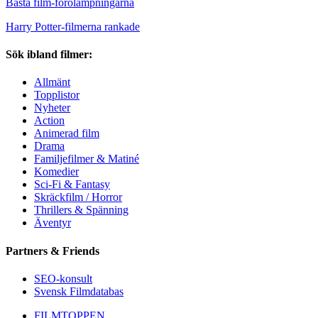
Bästa film-förolämpningarna
Harry Potter-filmerna rankade
Sök ibland filmer:
Allmänt
Topplistor
Nyheter
Action
Animerad film
Drama
Familjefilmer & Matiné
Komedier
Sci-Fi & Fantasy
Skräckfilm / Horror
Thrillers & Spänning
Äventyr
Partners & Friends
SEO-konsult
Svensk Filmdatabas
FILMTOPPEN