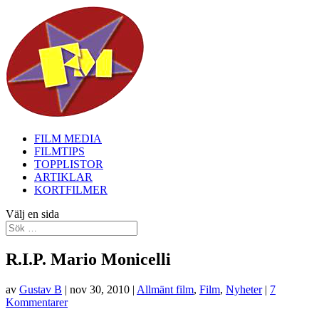
FILM MEDIA
FILMTIPS
TOPPLISTOR
ARTIKLAR
KORTFILMER
Välj en sida
R.I.P. Mario Monicelli
av
Gustav B
|
nov 30, 2010
|
Allmänt film
,
Film
,
Nyheter
|
7
Kommentarer