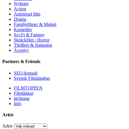
Nyheter
Action
Animerad film
Drama
Familjefilmer & Matiné
Komedier
Sci-Fi & Fantasy
Skräckfilm / Horror
Thrillers & Spänning
Äventyr
Partners & Friends
SEO-konsult
Svensk Filmdatabas
FILMTOPPEN
Filmlänkar
tävlingar
Info
Arkiv
Arkiv