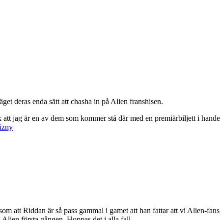
get deras enda sätt att chasha in på Alien franshisen.
ock att jag är en av dem som kommer stå där med en premiärbiljett i hand
izny
 att Riddan är så pass gammal i gamet att han fattar att vi Alien-fans in
Alien första gången. Hoppas det i alla fall.