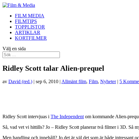
FILM MEDIA
FILMTIPS
TOPPLISTOR
ARTIKLAR
KORTFILMER
Välj en sida
Ridley Scott talar Alien-prequel
av
David (red.)
|
sep 6, 2010
|
Allmänt film
,
Film
,
Nyheter
|
5 Kommen
Ridley Scott intervjuas i
The Independent
om kommande Alien-prequel. 
Så, vad vet vi hittills? Jo – Ridley Scott planerar två filmer i 3D. S
Men handling och innehåll? Jo det är väl det som är både intressant o