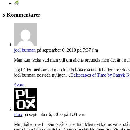
5 Kommentarer
joel burman
på september 6, 2010 på 7:37 f m
Man kan tycka vad man vill om aliens prequels men det är i nulä
Jag håller med om att man inte behöver veta allt heller, tror d
joel burman postade nyligen…
Dalescapes of Time by Patryk K
Svara
Plox
på september 6, 2010 på 1:21 e m
Mm, håller med – känns sådär det här. Men det känns väl ändå som
surfa lite på den mystiska vågen som sköljde över oss när vi såg 