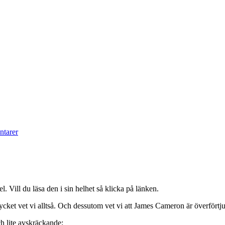
tarer
Vill du läsa den i sin helhet så klicka på länken.
å mycket vet vi alltså. Och dessutom vet vi att James Cameron är överfört
ch lite avskräckande: