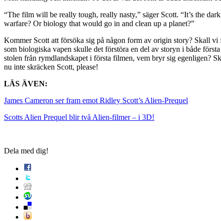
“The film will be really tough, really nasty,” säger Scott. “It’s the d
warfare? Or biology that would go in and clean up a planet?”
Kommer Scott att försöka sig på någon form av origin story? Skall vi 
som biologiska vapen skulle det förstöra en del av storyn i både förs
stolen från rymdlandskapet i första filmen, vem bryr sig egenligen? Skräc
nu inte skräcken Scott, please!
LÄS ÄVEN:
James Cameron ser fram emot Ridley Scott’s Alien-Prequel
Scotts Alien Prequel blir två Alien-filmer – i 3D!
Dela med dig!