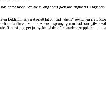
ark side of the moon. We are talking about gods and engineers. Engineers
få en förklaring serverat på ett fat om vad “aliens” egentligen är? Liks
ta och andra filmen. Var inte Aliens ursprungligen menad som själva ev
kfilm i sig bygger ju mycket på det oförklarade, ogreppbara – att man fakt