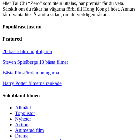
eller Tai Chi “Zero” som titeln uttalas, har premiär får du veta.
Särskilt om du råkar ha vägarna förbi till Hong Kong i höst. Annars
får d vänta lite. Å andra sidan, om du verkligen råkar...
Populärast just nu
Featured
20 bästa film-uppföljarna
Steven Spielbergs 10 bästa filmer
Bästa film-förolämpningarna
Harry Potter-filmerna rankade
Sök ibland filmer:
Allmänt
Topplistor
Nyheter
Action
Animerad film
Drama