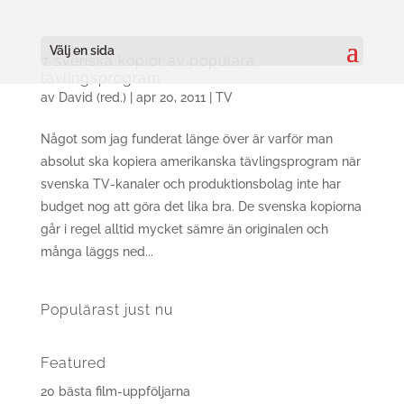
Välj en sida
7 svenska kopior av populära
tävlingsprogram
av
David (red.)
|
apr 20, 2011
|
TV
Något som jag funderat länge över är varför man
absolut ska kopiera amerikanska tävlingsprogram när
svenska TV-kanaler och produktionsbolag inte har
budget nog att göra det lika bra. De svenska kopiorna
går i regel alltid mycket sämre än originalen och
många läggs ned...
Populärast just nu
Featured
20 bästa film-uppföljarna